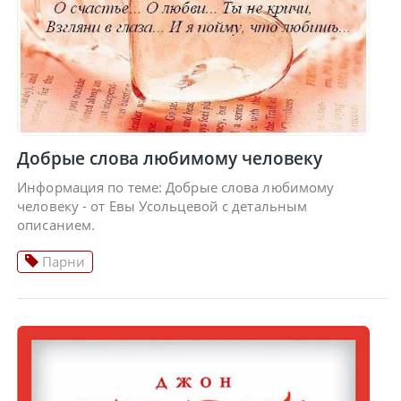
Добрые слова любимому человеку
Информация по теме: Добрые слова любимому
человеку - от Евы Усольцевой с детальным
описанием.
Парни