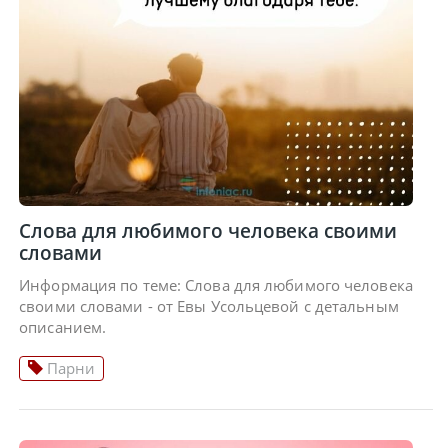
Слова для любимого человека своими
словами
Информация по теме: Слова для любимого человека
своими словами - от Евы Усольцевой с детальным
описанием.
Парни