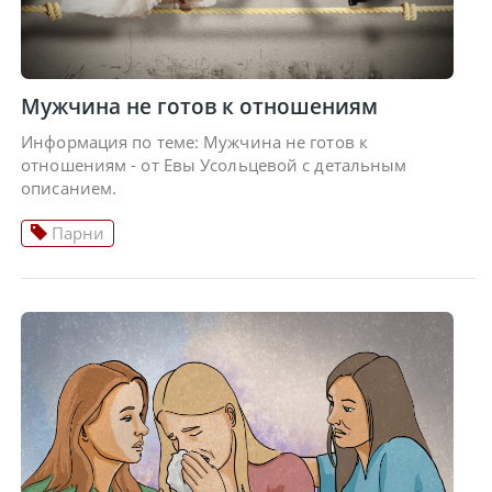
Мужчина не готов к отношениям
Информация по теме: Мужчина не готов к
отношениям - от Евы Усольцевой с детальным
описанием.
Парни