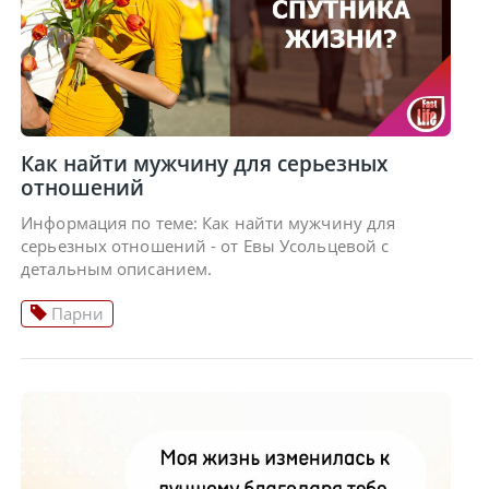
Как найти мужчину для серьезных
отношений
Информация по теме: Как найти мужчину для
серьезных отношений - от Евы Усольцевой с
детальным описанием.
Парни