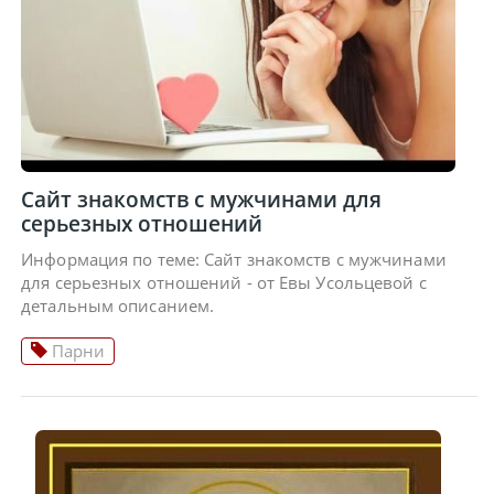
Сайт знакомств с мужчинами для
серьезных отношений
Информация по теме: Сайт знакомств с мужчинами
для серьезных отношений - от Евы Усольцевой с
детальным описанием.
Парни