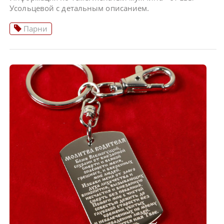
Усольцевой с детальным описанием.
Парни