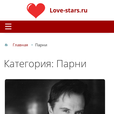
Love-stars.ru
Главная
Парни
Категория: Парни