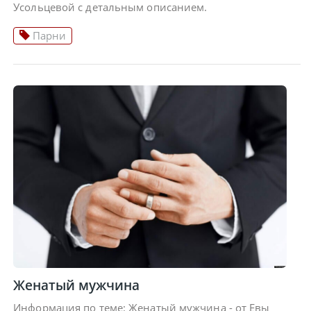
Усольцевой с детальным описанием.
Парни
Женатый мужчина
Информация по теме: Женатый мужчина - от Евы