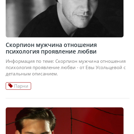
Скорпион мужчина отношения
психология проявление любви
Информация по теме: Скорпион мужчина отношения
психология проявление любви - от Евы Усольцевой с
детальным описанием.
Парни