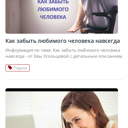
Как забыть любимого человека навсегда
Информация по теме: Как забыть любимого человека
навсегда - от Евы Усольцевой с детальным описанием.
Парни