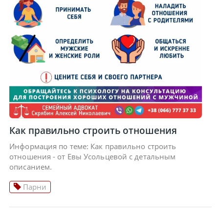
Как правильно строить отношения
Информация по теме: Как правильно строить
отношения - от Евы Усольцевой с детальным
описанием.
Парни