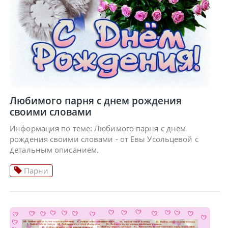
Любимого парня с днем рождения
своими словами
Информация по теме: Любимого парня с днем
рождения своими словами - от Евы Усольцевой с
детальным описанием.
Парни