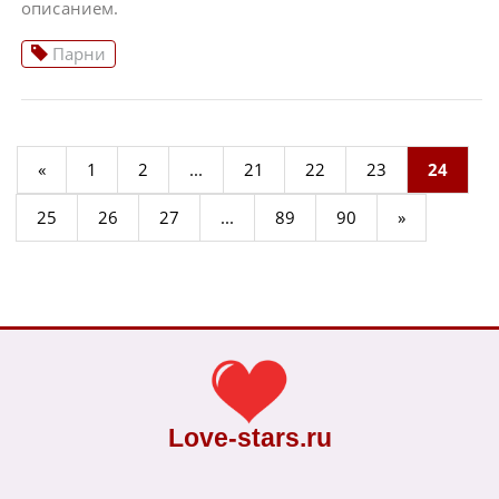
описанием.
Парни
«
1
2
...
21
22
23
24
25
26
27
...
89
90
»
Love-stars.ru