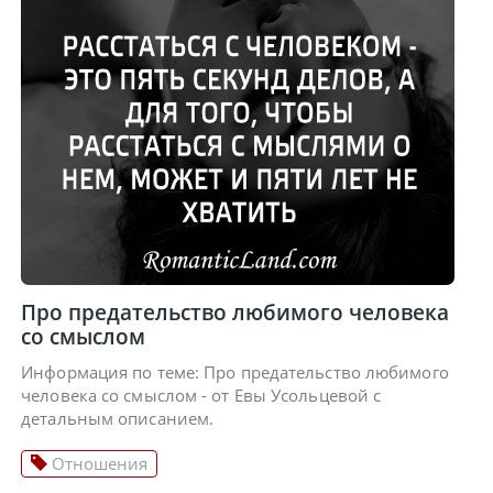
Про предательство любимого человека
со смыслом
Информация по теме: Про предательство любимого
человека со смыслом - от Евы Усольцевой с
детальным описанием.
Отношения