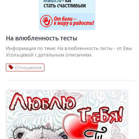
На влюбленность тесты
Информация по теме: На влюбленность тесты - от Евы
Усольцевой с детальным описанием.
Отношения