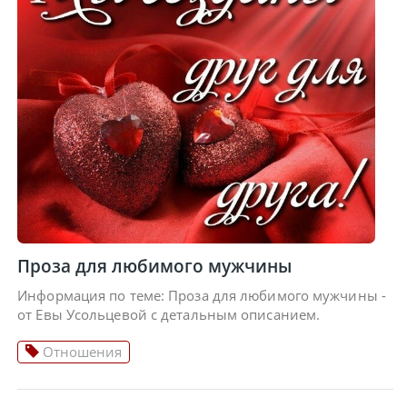
Проза для любимого мужчины
Информация по теме: Проза для любимого мужчины -
от Евы Усольцевой с детальным описанием.
Отношения