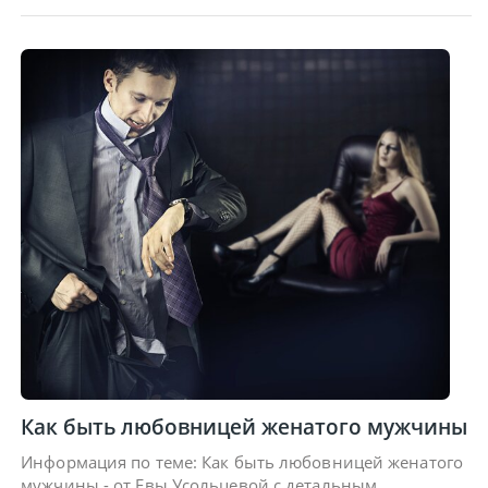
Как быть любовницей женатого мужчины
Информация по теме: Как быть любовницей женатого
мужчины - от Евы Усольцевой с детальным