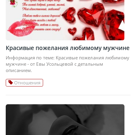
Красивые пожелания любимому мужчине
Информация по теме: Красивые пожелания любимому
мужчине - от Евы Усольцевой с детальным
описанием.
Отношения