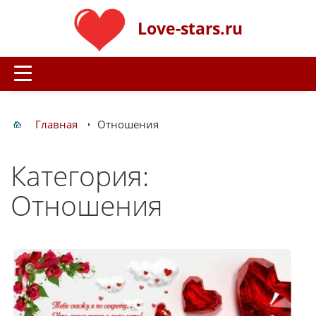
Love-stars.ru
Главная
Отношения
Категория:
Отношения