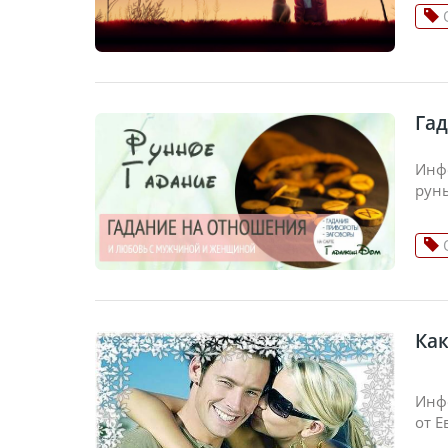
Га
Инф
руны
Как
Инфо
от 