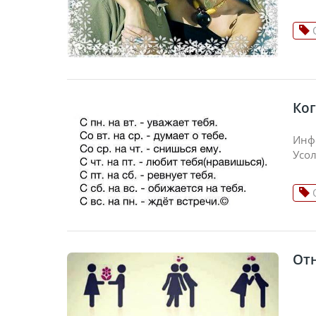
Ко
Инфо
Усо
От