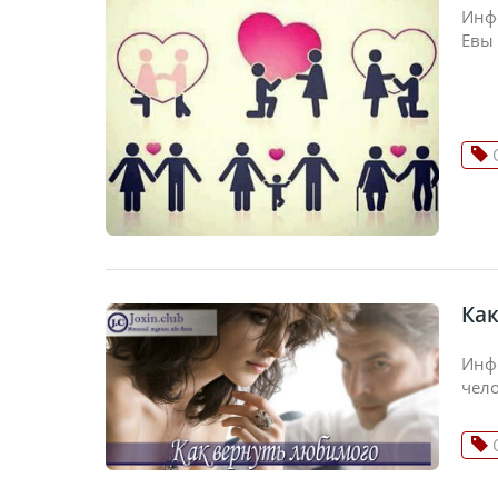
Инф
Евы
Ка
Инф
чело