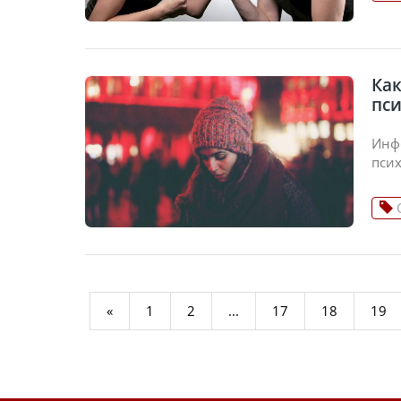
Как
пс
Инф
псих
«
1
2
...
17
18
19