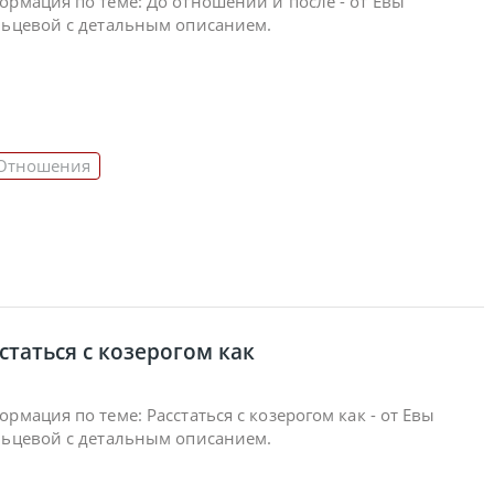
рмация по теме: До отношений и после - от Евы
льцевой с детальным описанием.
Отношения
статься с козерогом как
рмация по теме: Расстаться с козерогом как - от Евы
льцевой с детальным описанием.