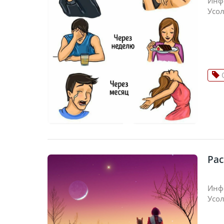
Инфо
Усо
Рас
Инфо
Усо