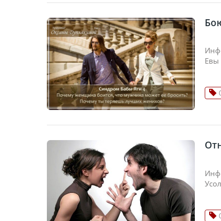
Бо
Инф
Евы
От
Инфо
Усо