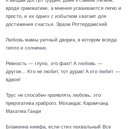
К вещам доступ труден, даже к самым легким,
вроде грамматики, а мнения усваиваются легко и
просто, и их одних с избытком хватает для
достижения счастья. Эразм Роттердамский
Любовь мамы уютный дворик, в котором всегда
тепло и солнечно.
Ревность — глупо, это факт! А любовь —
другое… Кто не любит, тот дурак! А кто любит —
вдвое!
Трус не способен проявлять любовь, это
прерогатива храброго. Мохандас Карамчанд
Махатма Ганди
Блаженна нимфа, если стих похвальный Все