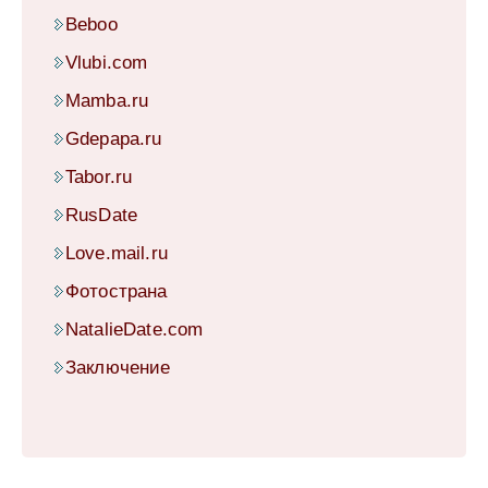
Beboo
Vlubi.com
Mamba.ru
Gdepapa.ru
Tabor.ru
RusDate
Love.mail.ru
Фотострана
NatalieDate.com
Заключение