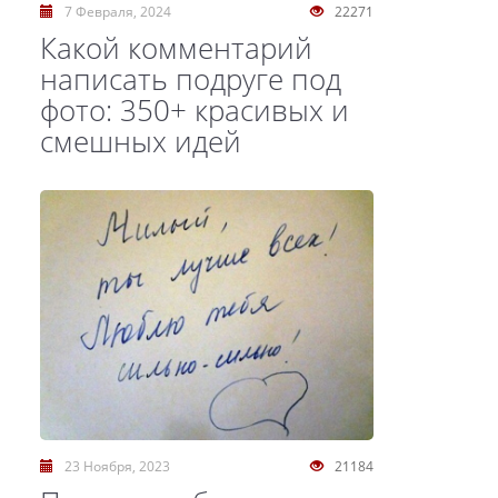
7 Февраля, 2024
22271
Какой комментарий
написать подруге под
фото: 350+ красивых и
смешных идей
23 Ноября, 2023
21184