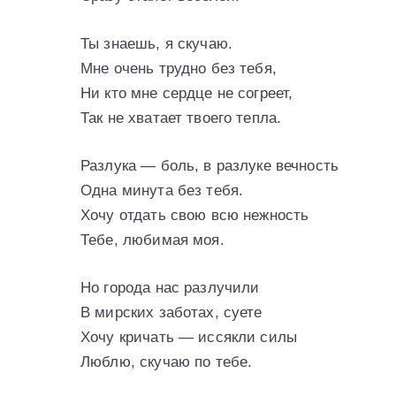
Ты знаешь, я скучаю.
Мне очень трудно без тебя,
Ни кто мне сердце не согреет,
Так не хватает твоего тепла.
Разлука — боль, в разлуке вечность
Одна минута без тебя.
Хочу отдать свою всю нежность
Тебе, любимая моя.
Но города нас разлучили
В мирских заботах, суете
Хочу кричать — иссякли силы
Люблю, скучаю по тебе.