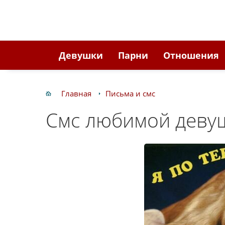
Девушки
Парни
Отношения
Главная
Письма и смс
Смс любимой деву