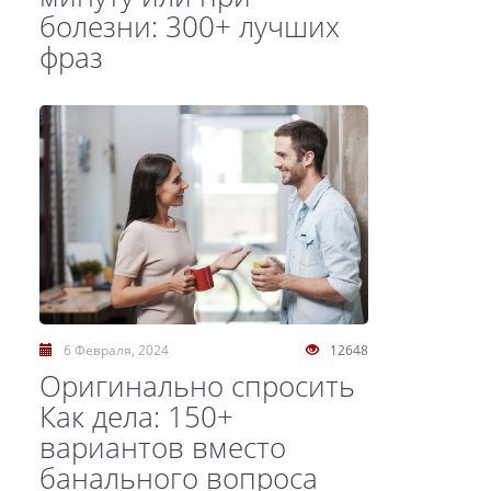
болезни: 300+ лучших
фраз
6 Февраля, 2024
12648
Оригинально спросить
Как дела: 150+
вариантов вместо
банального вопроса