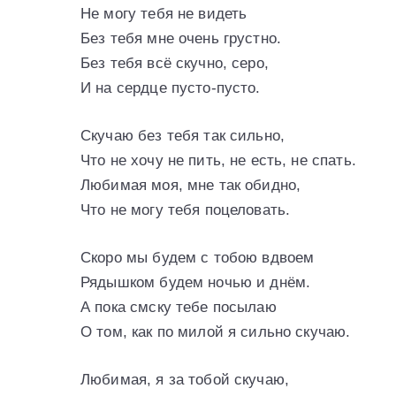
Не могу тебя не видеть
Без тебя мне очень грустно.
Без тебя всё скучно, серо,
И на сердце пусто-пусто.
Скучаю без тебя так сильно,
Что не хочу не пить, не есть, не спать.
Любимая моя, мне так обидно,
Что не могу тебя поцеловать.
Скоро мы будем с тобою вдвоем
Рядышком будем ночью и днём.
А пока смску тебе посылаю
О том, как по милой я сильно скучаю.
Любимая, я за тобой скучаю,