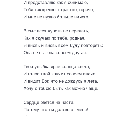
И представляю как я обнимаю,
Тебя так крепко, страстно, горячо,
И мне не нужно больше ничего.
В смс всех чувств не передать,
Как я скучаю по тебе, родная.
Я вновь и вновь всем буду повторять:
Она не вы, она совсем другая.
Твоя улыбка ярче солнца света,
И голос твой звучит совсем иначе.
И видит Бог, что не дождусь я лета,
Хочу с тобою быть как можно чаще.
Сердце рвется на части,
Потому что ты далеко от меня!