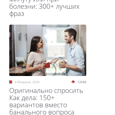
болезни: 300+ лучших
фраз
6 Февраля, 2024
12648
Оригинально спросить
Как дела: 150+
вариантов вместо
банального вопроса