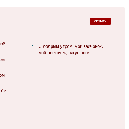
скрыть
мой
С добрым утром, мой зайчонок,
мой цветочек, лягушонок
ром
ром
ебе