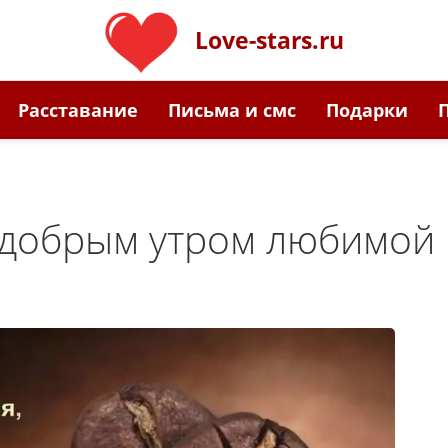
Love-stars.ru
Расставание
Письма и смс
Подарки
 добрым утром любимой