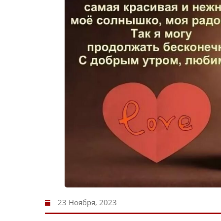
23 Ноября, 2023