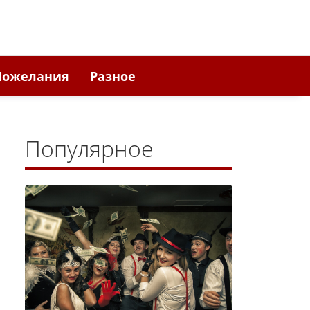
Пожелания
Разное
Популярное