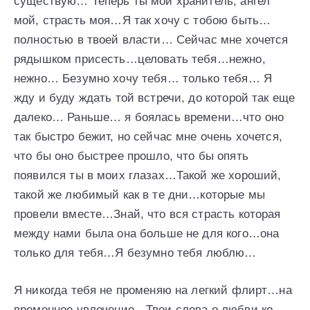
существую… Теперь ты мой хранитель, ангел
мой, страсть моя…Я так хочу с тобою быть…
полностью в твоей власти… Сейчас мне хочется
рядышком присесть…целовать тебя…нежно,
нежно… Безумно хочу тебя… только тебя… Я
жду и буду ждать той встречи, до которой так еще
далеко… Раньше… я боялась времени…что оно
так быстро бежит, но сейчас мне очень хочется,
что бы оно быстрее прошло, что бы опять
появился ты в моих глазах…Такой же хороший,
такой же любимый как в те дни…которые мы
провели вместе…Знай, что вся страсть которая
между нами была она больше не для кого…она
только для тебя…Я безумно тебя люблю…
Я никогда тебя не променяю на легкий флирт…на
временное увлечение…Твои слова о любви ко