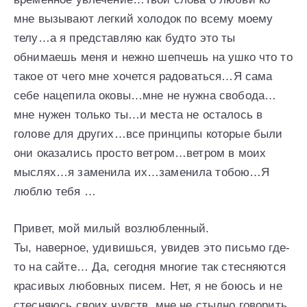
мне вызывают легкий холодок по всему моему
телу…а я представляю как будто это ты
обнимаешь меня и нежно шепчешь на ушко что то
такое от чего мне хочется радоваться…Я сама
себе нацепила оковы…мне не нужна свобода…
мне нужен только ты…и места не осталось в
голове для других…все принципы которые были
они оказались просто ветром…ветром в моих
мыслях…я заменила их…заменила тобою…Я
люблю тебя …
Привет, мой милый возлюбленный.
Ты, наверное, удивишься, увидев это письмо где-
то на сайте… Да, сегодня многие так стесняются
красивых любовных писем. Нет, я не боюсь и не
стесняюсь своих чувств, мне не стыдно говорить