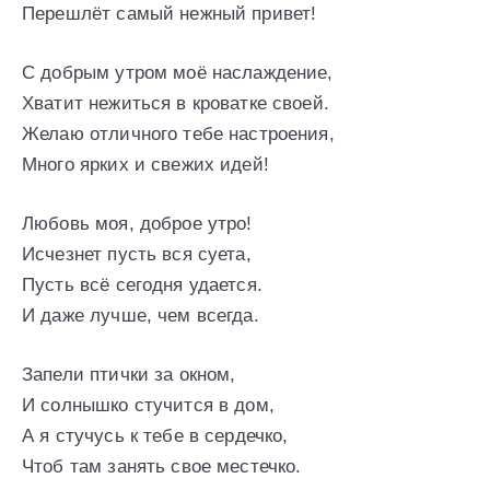
Перешлёт самый нежный привет!
С добрым утром моё наслаждение,
Хватит нежиться в кроватке своей.
Желаю отличного тебе настроения,
Много ярких и свежих идей!
Любовь моя, доброе утро!
Исчезнет пусть вся суета,
Пусть всё сегодня удается.
И даже лучше, чем всегда.
Запели птички за окном,
И солнышко стучится в дом,
А я стучусь к тебе в сердечко,
Чтоб там занять свое местечко.