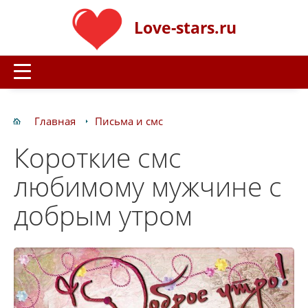
Love-stars.ru
Главная
Письма и смс
Короткие смс
любимому мужчине с
добрым утром