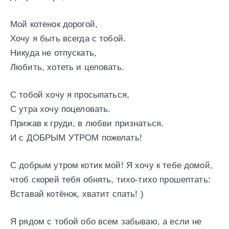
Мой котенок дорогой,
Хочу я быть всегда с тобой.
Никуда не отпускать,
Любить, хотеть и целовать.
С тобой хочу я просыпаться,
С утра хочу поцеловать.
Прижав к груди, в любви признаться.
И с ДОБРЫМ УТРОМ пожелать!
С добрым утром котик мой! Я хочу к тебе домой,
чтоб скорей тебя обнять, тихо-тихо прошептать:
Вставай котёнок, хватит спать! )
Я рядом с тобой обо всем забываю, а если не