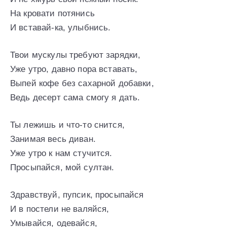
На кровати потянись
И вставай-ка, улыбнись.
Твои мускулы требуют зарядки,
Уже утро, давно пора вставать,
Выпей кофе без сахарной добавки,
Ведь десерт сама смогу я дать.
Ты лежишь и что-то снится,
Занимая весь диван.
Уже утро к нам стучится.
Просыпайся, мой султан.
Здравствуй, пупсик, просыпайся
И в постели не валяйся,
Умывайся, одевайся,