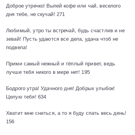
Доброе утречко! Выпей кофе или чай, веселого
дня тебе, не скучай! 271
Любимый, утро ты встречай, будь счастлив и не
зевай! Пусть удаются все дела, удача чтоб не
подвела!
Прими самый нежный и тёплый привет, ведь
лучше тебя никого в мире нет! 195
Бодрого утра! Удачного дня! Добрых улыбок!
Целую тебя! 634
Хватит мне сниться, а то я буду спать весь день!
156