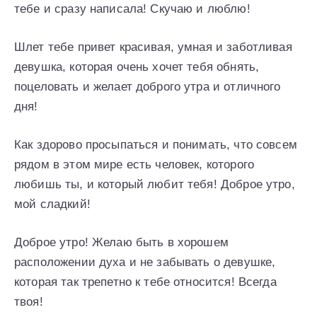
тебе и сразу написала! Скучаю и люблю!
Шлет тебе привет красивая, умная и заботливая
девушка, которая очень хочет тебя обнять,
поцеловать и желает доброго утра и отличного
дня!
Как здорово просыпаться и понимать, что совсем
рядом в этом мире есть человек, которого
любишь ты, и который любит тебя! Доброе утро,
мой сладкий!
Доброе утро! Желаю быть в хорошем
расположении духа и не забывать о девушке,
которая так трепетно к тебе относится! Всегда
твоя!