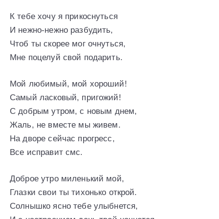
К тебе хочу я прикоснуться
И нежно-нежно разбудить,
Чтоб ты скорее мог очнуться,
Мне поцелуй свой подарить.
Мой любимый, мой хороший!
Самый ласковый, пригожий!
С добрым утром, с новым днем,
Жаль, не вместе мы живем.
На дворе сейчас прогресс,
Все исправит смс.
Доброе утро миленький мой,
Глазки свои ты тихонько открой.
Солнышко ясно тебе улыбнется,