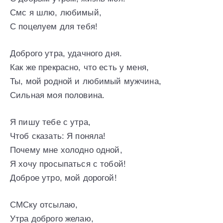
Смс я шлю, любимый,
С поцелуем для тебя!
Доброго утра, удачного дня.
Как же прекрасно, что есть у меня,
Ты, мой родной и любимый мужчина,
Сильная моя половина.
Я пишу тебе с утра,
Чтоб сказать: Я поняла!
Почему мне холодно одной,
Я хочу просыпаться с тобой!
Доброе утро, мой дорогой!
СМСку отсылаю,
Утра доброго желаю,