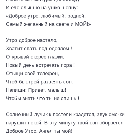
И еле слышно на ушко шепну:
«Доброе утро, любимый, родной,
Самый желанный на свете и МОЙ!»
Утро доброе настало,
Хватит спать под одеялом !
Открывай скорее глазки,
Новый день встречать пора !
Отыщи свой телефон,
Чтоб быстрей развеять сон.
Напиши: Привет, малыш!
Чтобы знать что ты не спишь !
Солнечный лучик к постели крадется, звук смс-ки
нарушит покой. В эту минуту твой сон оборвется
Доброе Утро, Ангел ты мой!