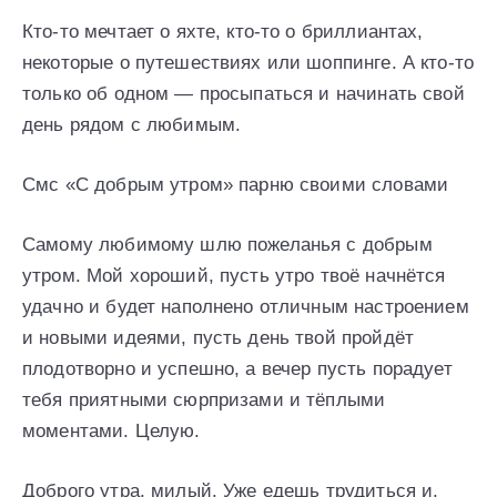
Кто-то мечтает о яхте, кто-то о бриллиантах,
некоторые о путешествиях или шоппинге. А кто-то
только об одном — просыпаться и начинать свой
день рядом с любимым.
Смс «С добрым утром» парню своими словами
Самому любимому шлю пожеланья с добрым
утром. Мой хороший, пусть утро твоё начнётся
удачно и будет наполнено отличным настроением
и новыми идеями, пусть день твой пройдёт
плодотворно и успешно, а вечер пусть порадует
тебя приятными сюрпризами и тёплыми
моментами. Целую.
Доброго утра, милый. Уже едешь трудиться и,