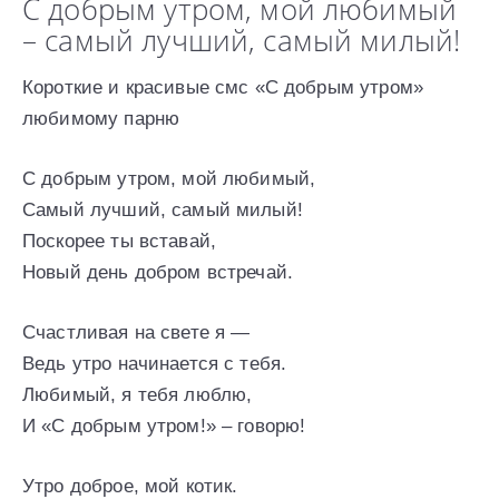
С добрым утром, мой любимый
– самый лучший, самый милый!
Короткие и красивые смс «С добрым утром»
любимому парню
С добрым утром, мой любимый,
Самый лучший, самый милый!
Поскорее ты вставай,
Новый день добром встречай.
Счастливая на свете я —
Ведь утро начинается с тебя.
Любимый, я тебя люблю,
И «С добрым утром!» – говорю!
Утро доброе, мой котик.