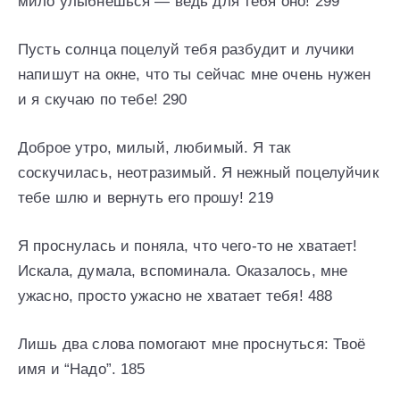
мило улыбнёшься — ведь для тебя оно! 299
Пусть солнца поцелуй тебя разбудит и лучики
напишут на окне, что ты сейчас мне очень нужен
и я скучаю по тебе! 290
Доброе утро, милый, любимый. Я так
соскучилась, неотразимый. Я нежный поцелуйчик
тебе шлю и вернуть его прошу! 219
Я проснулась и поняла, что чего-то не хватает!
Искала, думала, вспоминала. Оказалось, мне
ужасно, просто ужасно не хватает тебя! 488
Лишь два слова помогают мне проснуться: Твоё
имя и “Надо”. 185