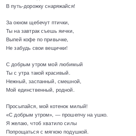
В путь-дорожку снаряжайся!
За окном щебечут птички,
Ты на завтрак съешь яички,
Выпей кофе по привычке,
Не забудь свои вещички!
С добрым утром мой любимый
Ты с утра такой красивый.
Нежный, заспанный, смешной,
Мой единственный, родной.
Просыпайся, мой котенок милый!
«С добрым утром», — прошепчу на ушко.
Я желаю, чтоб хватило силы
Попрощаться с мягкою подушкой.