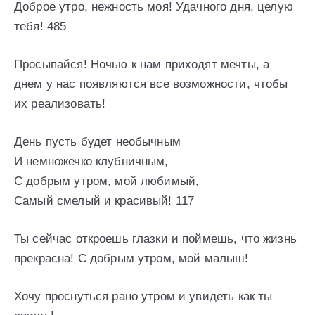
Доброе утро, нежность моя! Удачного дня, целую
тебя! 485
Просыпайся! Ночью к нам приходят мечты, а
днем у нас появляются все возможности, чтобы
их реализовать!
День пусть будет необычным
И немножечко клубничным,
С добрым утром, мой любимый,
Самый смелый и красивый! 117
Ты сейчас откроешь глазки и поймешь, что жизнь
прекрасна! С добрым утром, мой малыш!
Хочу проснуться рано утром и увидеть как ты