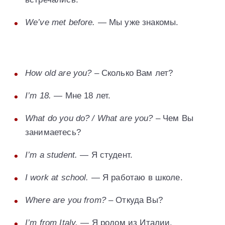
We’ve met before.
— Мы уже знакомы.
H
ow old are you?
– Сколько Вам лет?
I’m 18.
— Мне 18 лет.
What do you do? / What are you?
– Чем Вы
занимаетесь?
I’m a student.
— Я студент.
I work at school.
— Я работаю в школе.
Where are you from?
– Откуда Вы?
I’m from Italy.
— Я родом из Италии.