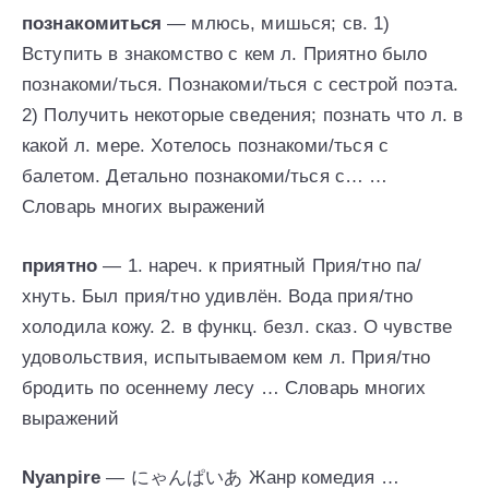
познакомиться
— млюсь, мишься; св. 1)
Вступить в знакомство с кем л. Приятно было
познакоми/ться. Познакоми/ться с сестрой поэта.
2) Получить некоторые сведения; познать что л. в
какой л. мере. Хотелось познакоми/ться с
балетом. Детально познакоми/ться с… …
Словарь многих выражений
приятно
— 1. нареч. к приятный Прия/тно па/
хнуть. Был прия/тно удивлён. Вода прия/тно
холодила кожу. 2. в функц. безл. сказ. О чувстве
удовольствия, испытываемом кем л. Прия/тно
бродить по осеннему лесу … Словарь многих
выражений
Nyanpire
— にゃんぱいあ Жанр комедия …