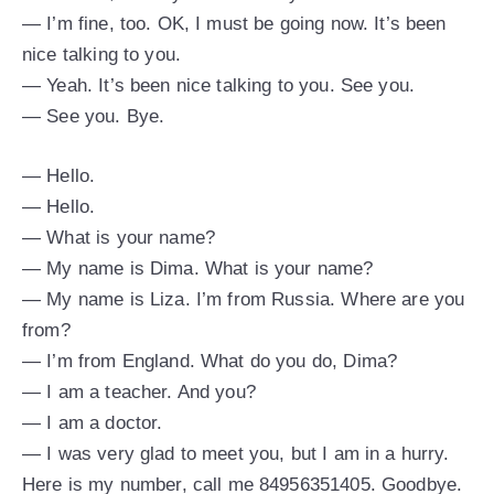
— I’m fine, too. OK, I must be going now. It’s been
nice talking to you.
— Yeah. It’s been nice talking to you. See you.
— See you. Bye.
— Hello.
— Hello.
— What is your name?
— My name is Dima. What is your name?
— My name is Liza. I’m from Russia. Where are you
from?
— I’m from England. What do you do, Dima?
— I am a teacher. And you?
— I am a doctor.
— I was very glad to meet you, but I am in a hurry.
Here is my number, call me 84956351405. Goodbye.