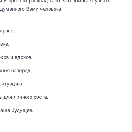
 и простой расклад Таро, что помогает узнать
адуманного Вами человека.
просе.
вке.
хов и вдохов.
ания наперед.
 ситуацию.
 для личного роста.
Ваше будущее.