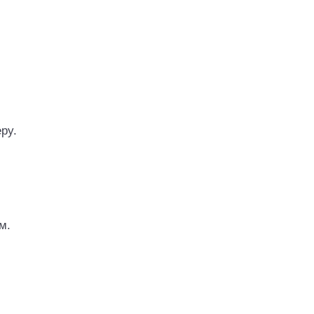
ру.
м.