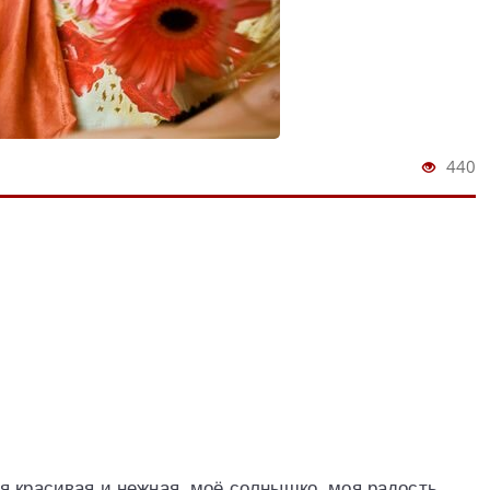
440
я красивая и нежная, моё солнышко, моя радость…