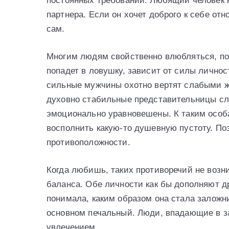
постоянных требований. Любящий человек н
партнера. Если он хочет доброго к себе отн
сам.
Многим людям свойственно влюбляться, по
попадет в ловушку, зависит от силы личнос
сильные мужчины охотно вертят слабыми ж
духовно стабильные представительницы сл
эмоционально уравновешены. К таким особ
восполнить какую-то душевную пустоту. Поэ
противоположности.
Когда любишь, таких противоречий не возн
баланса. Обе личности как бы дополняют д
понимала, каким образом она стала заложни
основном печальный. Люди, впадающие в з
увлечением.