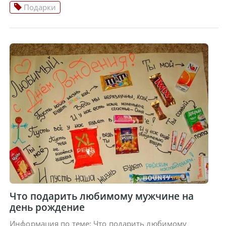
Подарки
Что подарить любимому мужчине на
день рождение
Информация по теме: Что подарить любимому