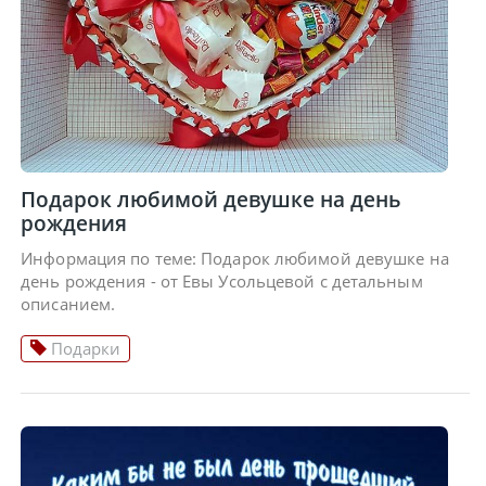
Подарок любимой девушке на день
рождения
Информация по теме: Подарок любимой девушке на
день рождения - от Евы Усольцевой с детальным
описанием.
Подарки