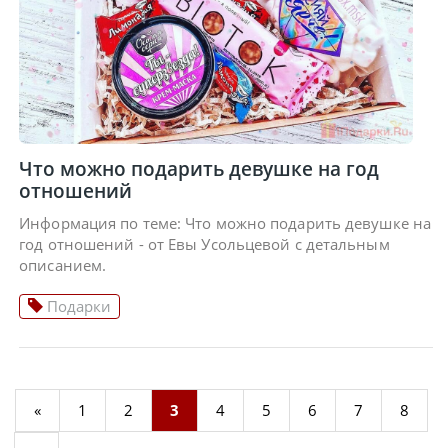
Что можно подарить девушке на год
отношений
Информация по теме: Что можно подарить девушке на
год отношений - от Евы Усольцевой с детальным
описанием.
Подарки
«
1
2
3
4
5
6
7
8