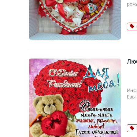
рож
Лю
Инф
Евы