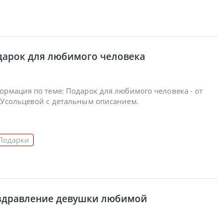
дарок для любимого человека
рмация по теме: Подарок для любимого человека - от
 Усольцевой с детальным описанием.
Подарки
здравление девушки любимой