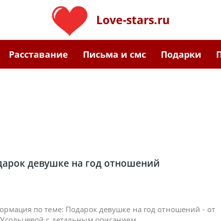
Love-stars.ru
Расставание
Письма и смс
Подарки
и
дарок девушке на год отношений
рмация по теме: Подарок девушке на год отношений - от
 Усольцевой с детальным описанием.