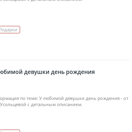
Подарки
любимой девушки день рождения
ормация по теме: У любимой девушки день рождения - от
 Усольцевой с детальным описанием.