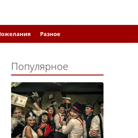
Пожелания
Разное
Популярное