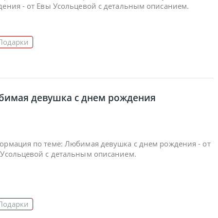
дения - от Евы Усольцевой с детальным описанием.
Подарки
бимая девушка с днем рождения
ормация по теме: Любимая девушка с днем рождения - от
 Усольцевой с детальным описанием.
Подарки