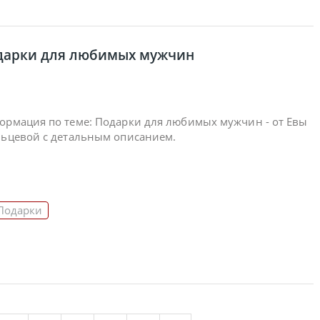
дарки для любимых мужчин
ормация по теме: Подарки для любимых мужчин - от Евы
льцевой с детальным описанием.
Подарки