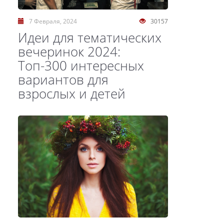
7 Февраля, 2024
30157
Идеи для тематических
вечеринок 2024:
Топ-300 интересных
вариантов для
взрослых и детей