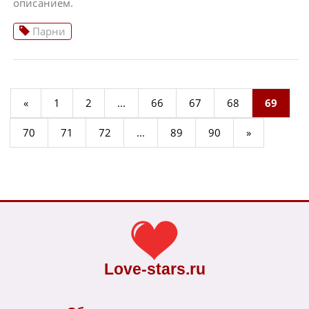
описанием.
Парни
«
1
2
...
66
67
68
69
70
71
72
...
89
90
»
Love-stars.ru