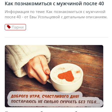
Как познакомиться с мужчиной после 40
Информация по теме: Как познакомиться с мужчиной
после 40 - от Евы Усольцевой с детальным описанием.
Парни