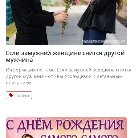
Если замужней женщине снится другой
мужчина
Информация по теме: Если замужней женщине снится
другой мужчина - от Евы Усольцевой с детальным
описанием.
Парни