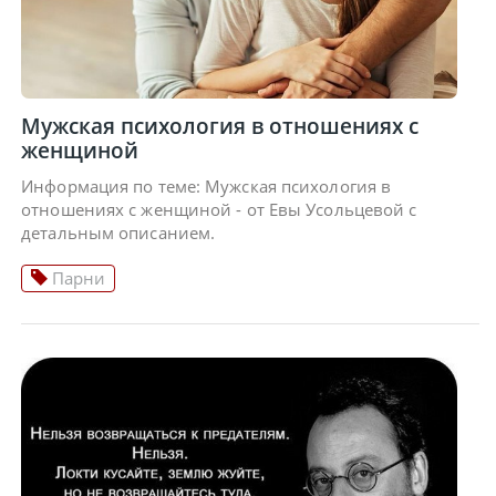
Мужская психология в отношениях с
женщиной
Информация по теме: Мужская психология в
отношениях с женщиной - от Евы Усольцевой с
детальным описанием.
Парни