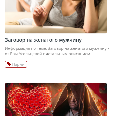
Заговор на женатого мужчину
Информация по теме: Заговор на женатого мужчину -
от Евы Усольцевой с детальным описанием.
Парни