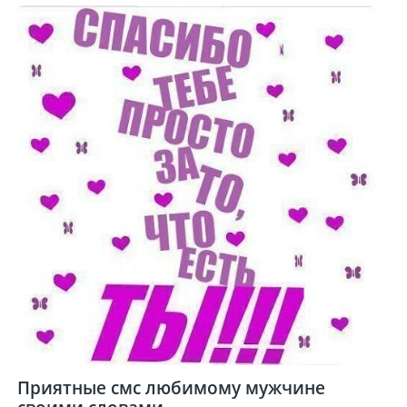
Приятные смс любимому мужчине