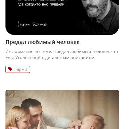
Предал любимый человек
Информация по теме: Предал любимый человек - от
Евы Усольцевой с детальным описанием.
Парни