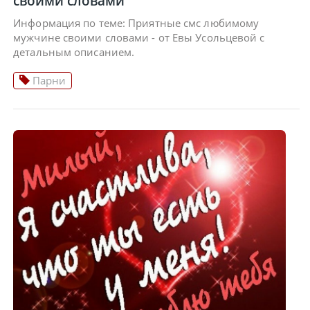
своими словами
Информация по теме: Приятные смс любимому
мужчине своими словами - от Евы Усольцевой с
детальным описанием.
Парни