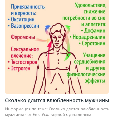
Сколько длится влюбленность мужчины
Информация по теме: Сколько длится влюбленность
мужчины - от Евы Усольцевой с детальным