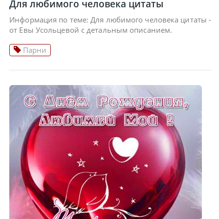
Для любимого человека цитаты
Информация по теме: Для любимого человека цитаты -
от Евы Усольцевой с детальным описанием.
Парни