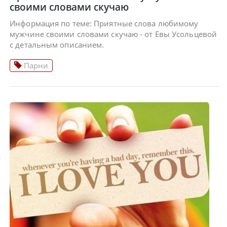
своими словами скучаю
Информация по теме: Приятные слова любимому
мужчине своими словами скучаю - от Евы Усольцевой
с детальным описанием.
Парни