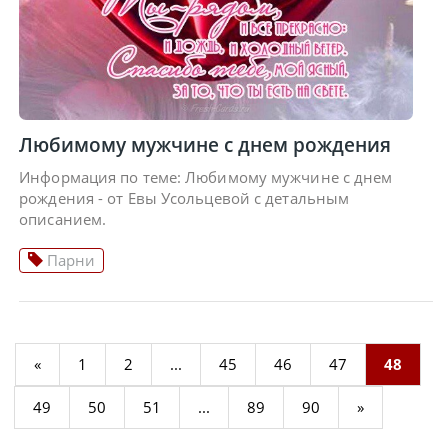
Любимому мужчине с днем рождения
Информация по теме: Любимому мужчине с днем
рождения - от Евы Усольцевой с детальным
описанием.
Парни
«
1
2
...
45
46
47
48
49
50
51
...
89
90
»