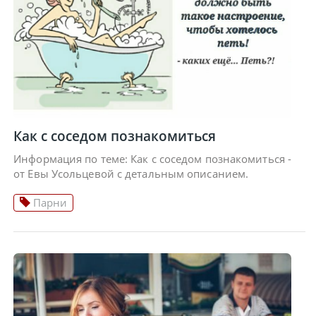
Как с соседом познакомиться
Информация по теме: Как с соседом познакомиться -
от Евы Усольцевой с детальным описанием.
Парни