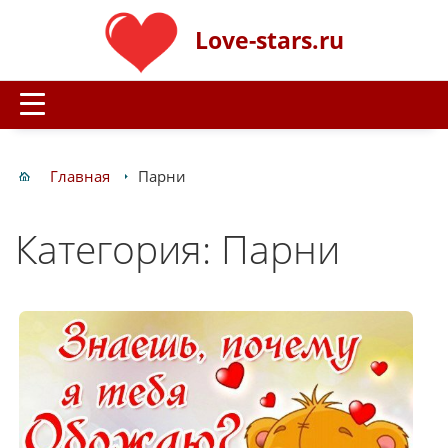
Love-stars.ru
Главная
Парни
Категория: Парни