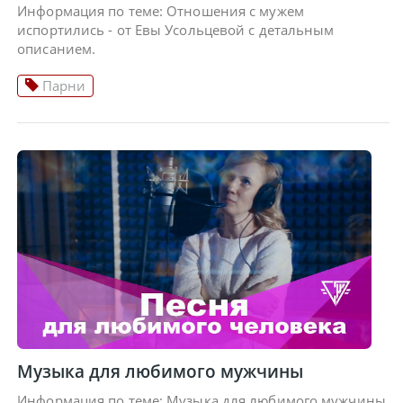
Информация по теме: Отношения с мужем
испортились - от Евы Усольцевой с детальным
описанием.
Парни
Музыка для любимого мужчины
Информация по теме: Музыка для любимого мужчины