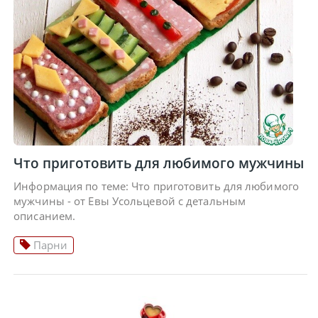
Что приготовить для любимого мужчины
Информация по теме: Что приготовить для любимого
мужчины - от Евы Усольцевой с детальным
описанием.
Парни