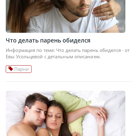
Что делать парень обиделся
Информация по теме: Что делать парень обиделся - от
Евы Усольцевой с детальным описанием.
Парни