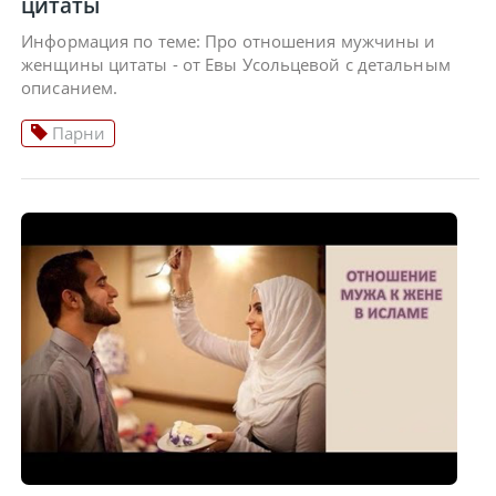
цитаты
Информация по теме: Про отношения мужчины и
женщины цитаты - от Евы Усольцевой с детальным
описанием.
Парни