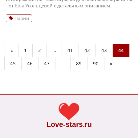
- от Евы Усольцевой с детальным описанием.
Парни
«
1
2
...
41
42
43
44
45
46
47
...
89
90
»
Love-stars.ru