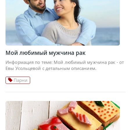
Мой любимый мужчина рак
Информация по теме: Мой любимый мужчина рак - от
Евы Усольцевой с детальным описанием.
Парни