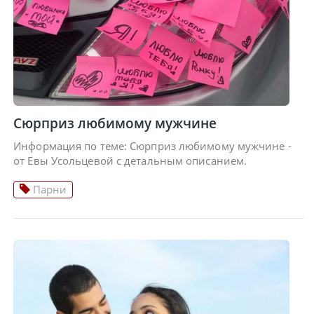
Сюрприз любимому мужчине
Информация по теме: Сюрприз любимому мужчине -
от Евы Усольцевой с детальным описанием.
Парни