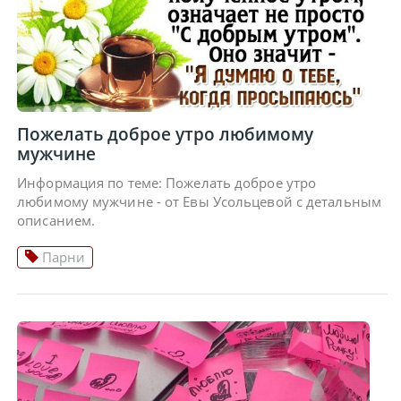
Пожелать доброе утро любимому
мужчине
Информация по теме: Пожелать доброе утро
любимому мужчине - от Евы Усольцевой с детальным
описанием.
Парни