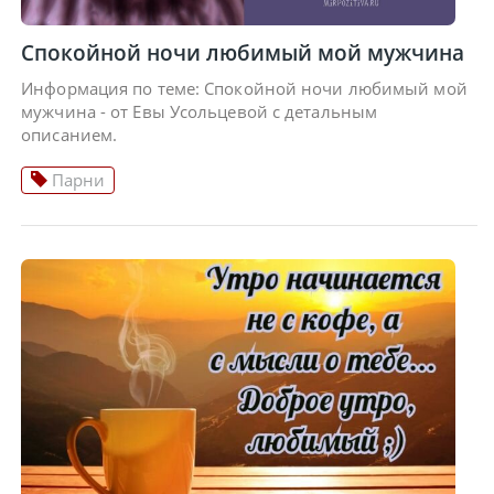
Спокойной ночи любимый мой мужчина
Информация по теме: Спокойной ночи любимый мой
мужчина - от Евы Усольцевой с детальным
описанием.
Парни