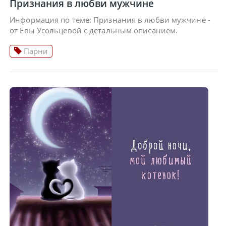
Признания в любви мужчине
Информация по теме: Признания в любви мужчине -
от Евы Усольцевой с детальным описанием.
Парни