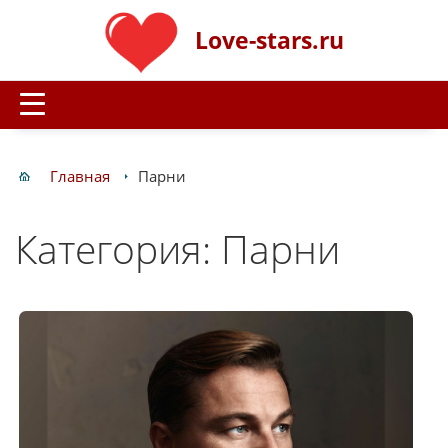
Love-stars.ru
Главная
Парни
Категория: Парни