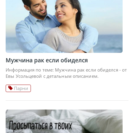
Мужчина рак если обиделся
Информация по теме: Мужчина рак если обиделся - от
Евы Усольцевой с детальным описанием.
Парни