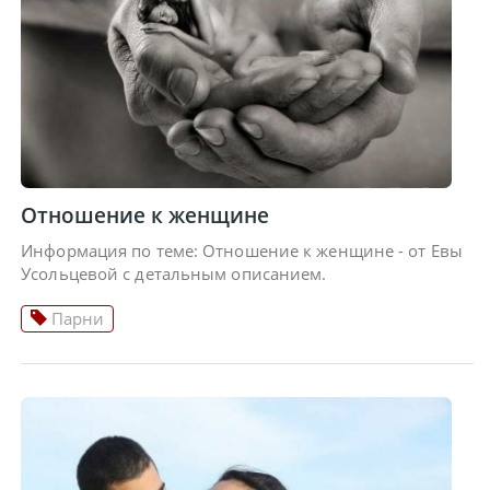
Отношение к женщине
Информация по теме: Отношение к женщине - от Евы
Усольцевой с детальным описанием.
Парни