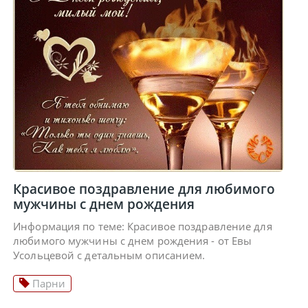
Красивое поздравление для любимого
мужчины с днем рождения
Информация по теме: Красивое поздравление для
любимого мужчины с днем рождения - от Евы
Усольцевой с детальным описанием.
Парни