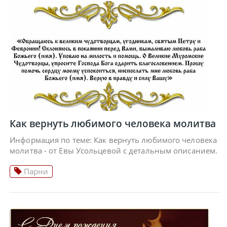
Как вернуть любимого человека молитва
Информация по теме: Как вернуть любимого человека
молитва - от Евы Усольцевой с детальным описанием.
Парни