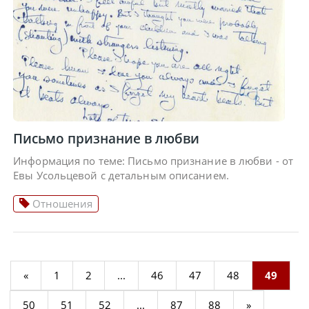
Письмо признание в любви
Информация по теме: Письмо признание в любви - от
Евы Усольцевой с детальным описанием.
Отношения
«
1
2
...
46
47
48
49
50
51
52
...
87
88
»