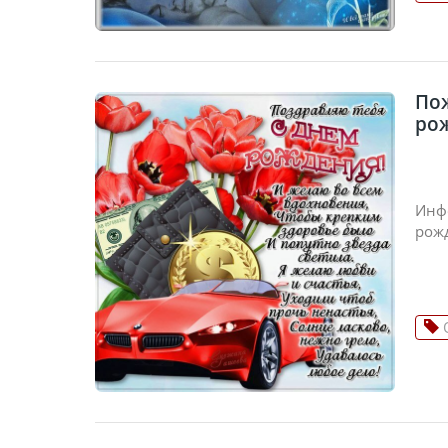
По
ро
Инф
рож