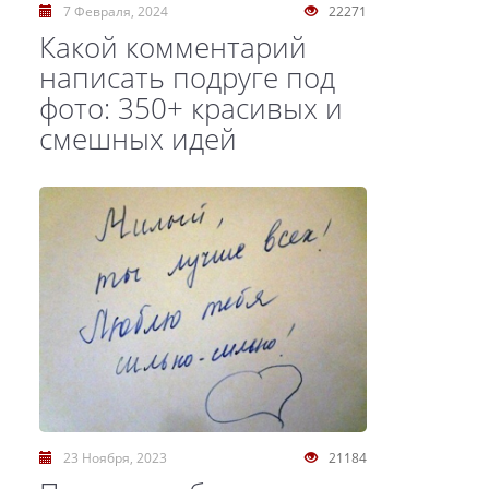
7 Февраля, 2024
22271
Какой комментарий
написать подруге под
фото: 350+ красивых и
смешных идей
23 Ноября, 2023
21184