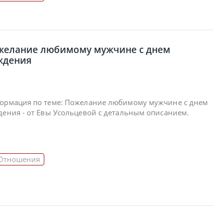
желание любимому мужчине с днем
ждения
ормация по теме: Пожелание любимому мужчине с днем
дения - от Евы Усольцевой с детальным описанием.
Отношения