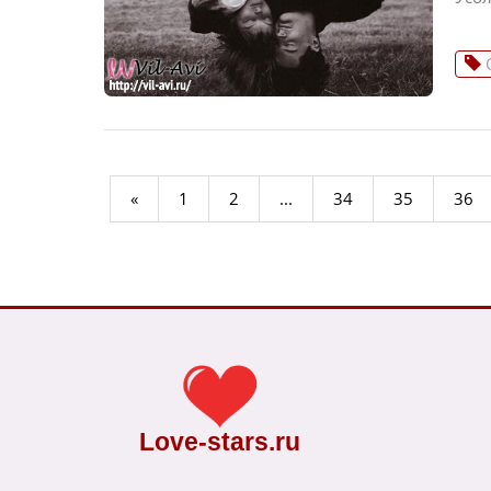
«
1
2
...
34
35
36
Love-stars.ru