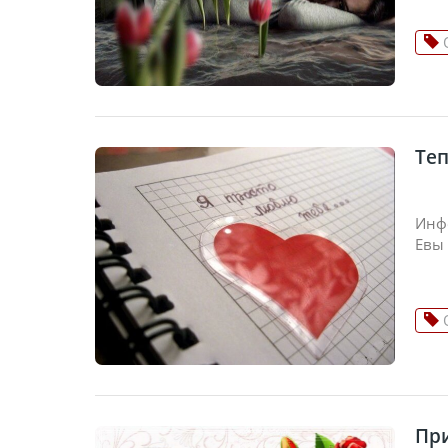
Те
Инф
Евы
Пр