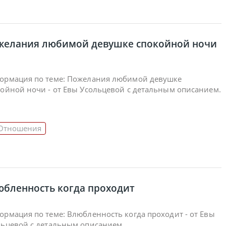
желания любимой девушке спокойной ночи
ормация по теме: Пожелания любимой девушке
койной ночи - от Евы Усольцевой с детальным описанием.
Отношения
юбленность когда проходит
рмация по теме: Влюбленность когда проходит - от Евы
льцевой с детальным описанием.