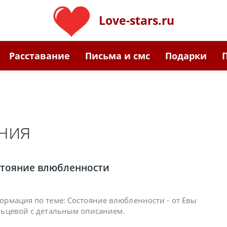
Love-stars.ru
Расставание
Письма и смс
Подарки
ния
стояние влюбленности
ормация по теме: Состояние влюбленности - от Евы
льцевой с детальным описанием.