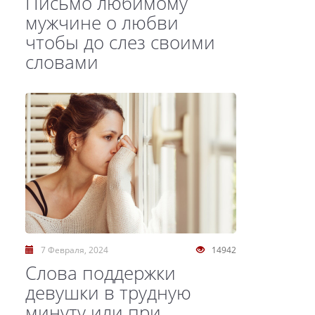
Письмо любимому
мужчине о любви
чтобы до слез своими
словами
7 Февраля, 2024
14942
Слова поддержки
девушки в трудную
минуту или при