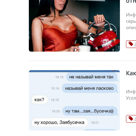
от
Инф
сер
опи
Ка
Инфо
Усо