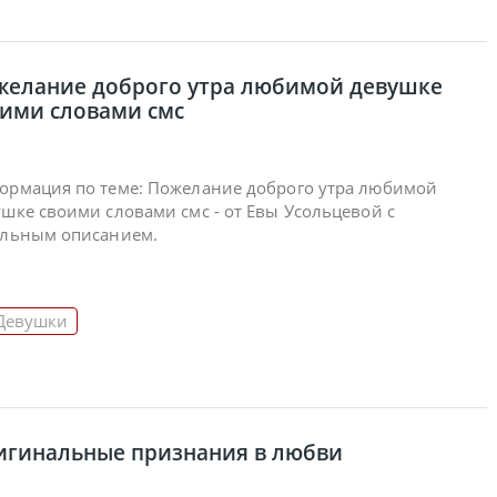
желание доброго утра любимой девушке
оими словами смс
ормация по теме: Пожелание доброго утра любимой
шке своими словами смс - от Евы Усольцевой с
альным описанием.
Девушки
игинальные признания в любви