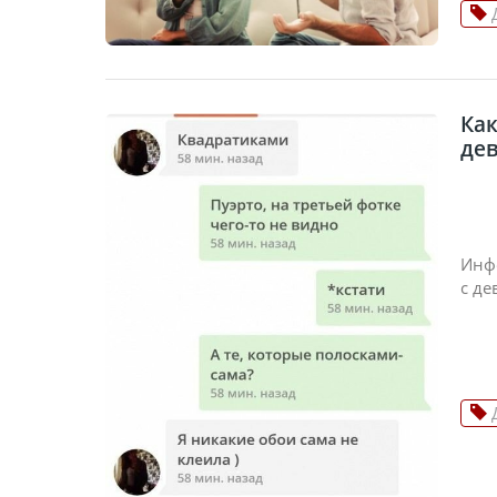
Как
де
Инфо
с де