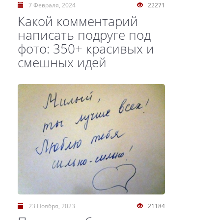
7 Февраля, 2024
22271
Какой комментарий
написать подруге под
фото: 350+ красивых и
смешных идей
23 Ноября, 2023
21184