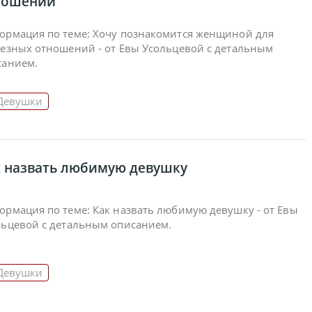
ношений
ормация по теме: Хочу познакомится женщиной для
ьезных отношений - от Евы Усольцевой с детальным
санием.
Девушки
к назвать любимую девушку
рмация по теме: Как назвать любимую девушку - от Евы
льцевой с детальным описанием.
Девушки