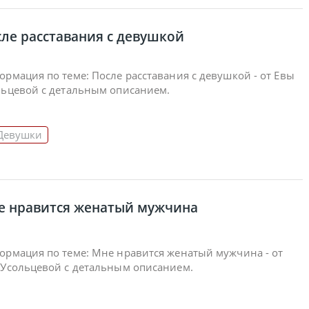
ле расставания с девушкой
рмация по теме: После расставания с девушкой - от Евы
льцевой с детальным описанием.
Девушки
е нравится женатый мужчина
ормация по теме: Мне нравится женатый мужчина - от
 Усольцевой с детальным описанием.