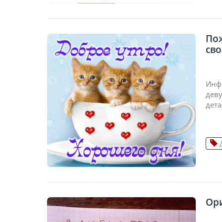
По
св
Инф
деву
дет
Ор