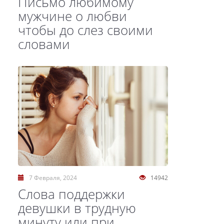
Письмо любимому
мужчине о любви
чтобы до слез своими
словами
7 Февраля, 2024
14942
Слова поддержки
девушки в трудную
минуту или при