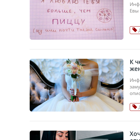
Инф
Евы
К ч
же
Инфо
зам
опи
Хо