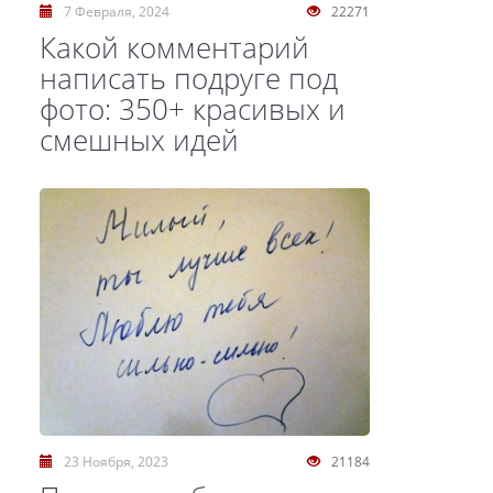
7 Февраля, 2024
22271
Какой комментарий
написать подруге под
фото: 350+ красивых и
смешных идей
23 Ноября, 2023
21184