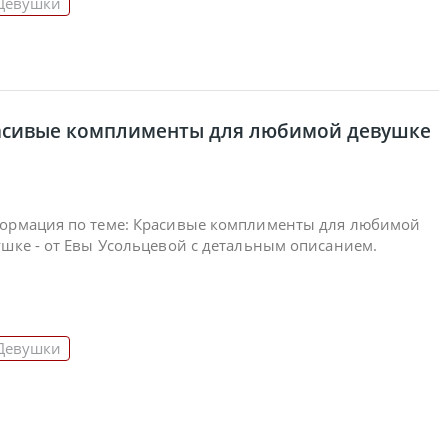
Девушки
асивые комплименты для любимой девушке
ормация по теме: Красивые комплименты для любимой
шке - от Евы Усольцевой с детальным описанием.
Девушки