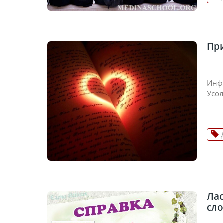
При
Инфо
Усо
Ла
сл