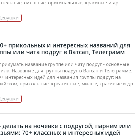
гательные, смешные, оригинальные, красивые и др.
Девушки
0+ прикольных и интересных названий для
ппы или чата подруг в Ватсап, Телеграмм
придумать название группе или чату подруг - основные
ила. Название для группы подруг в Ватсап и Телеграмме.
+ интересных идей для названия группы подруг: на
ийском, прикольные, креативные, милые, красивые и др.
Девушки
 делать на ночевке с подругой, парнем или
зьями: 70+ классных и интересных идей