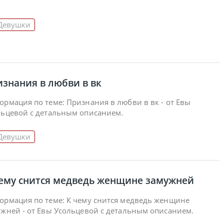
Девушки
знания в любви в вк
рмация по теме: Признания в любви в вк - от Евы
льцевой с детальным описанием.
Девушки
чему снится медведь женщине замужней
ормация по теме: К чему снится медведь женщине
жней - от Евы Усольцевой с детальным описанием.