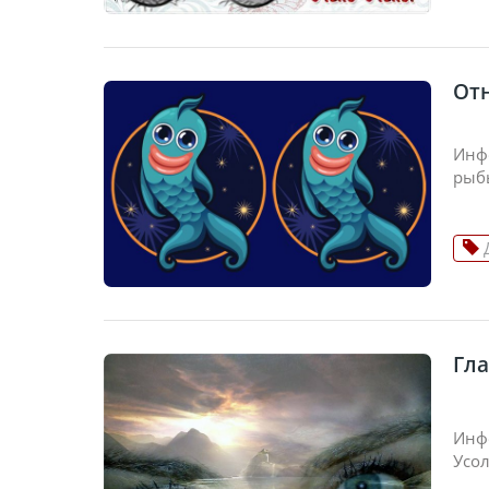
От
Инф
рыб
Гл
Инф
Усо