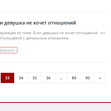
и девушка не хочет отношений
рмация по теме: Если девушка не хочет отношений - от
 Усольцевой с детальным описанием.
Девушки
33
34
35
36
...
89
90
»