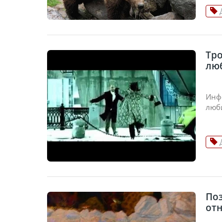
Тр
лю
Инф
люб
По
от