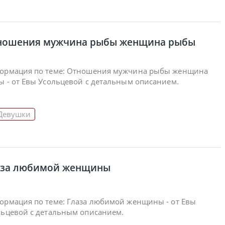
ношения мужчина рыбы женщина рыбы
ормация по теме: Отношения мужчина рыбы женщина
ы - от Евы Усольцевой с детальным описанием.
Девушки
аза любимой женщины
ормация по теме: Глаза любимой женщины - от Евы
льцевой с детальным описанием.