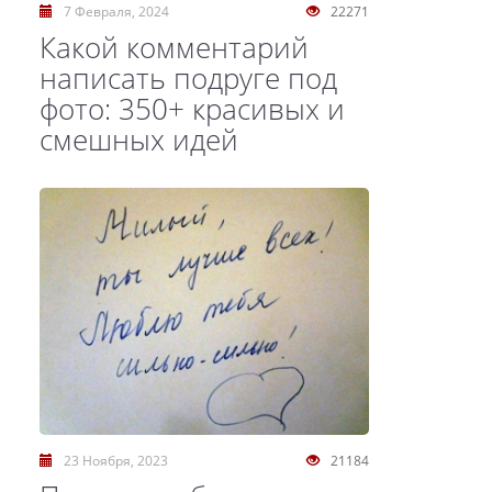
7 Февраля, 2024
22271
Какой комментарий
написать подруге под
фото: 350+ красивых и
смешных идей
23 Ноября, 2023
21184