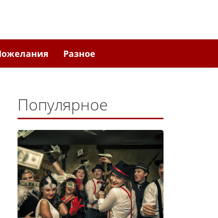
Пожелания
Разное
Популярное