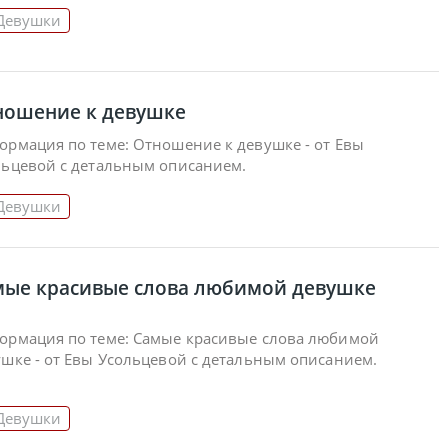
Девушки
ношение к девушке
ормация по теме: Отношение к девушке - от Евы
льцевой с детальным описанием.
Девушки
мые красивые слова любимой девушке
ормация по теме: Самые красивые слова любимой
шке - от Евы Усольцевой с детальным описанием.
Девушки