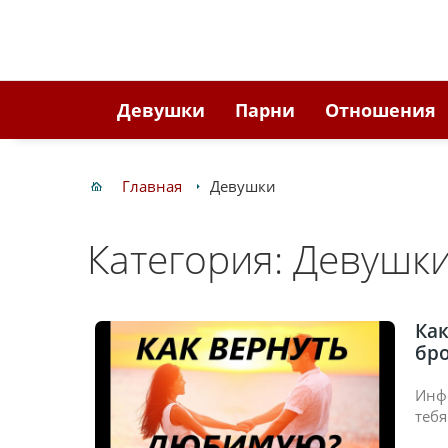
Девушки
Парни
Отношения
Главная
Девушки
Категория: Девушк
Как
бр
Инф
тебя