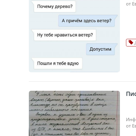
от 
Пи
Инф
от 