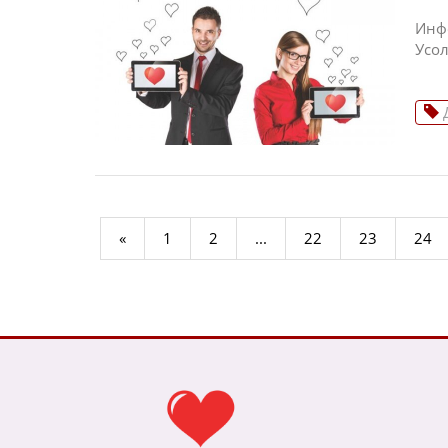
Инфо
Усо
«
1
2
...
22
23
24