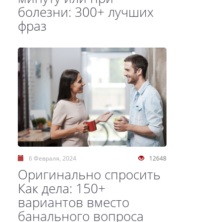
болезни: 300+ лучших
фраз
6 Февраля, 2024
12648
Оригинально спросить
Как дела: 150+
вариантов вместо
банального вопроса