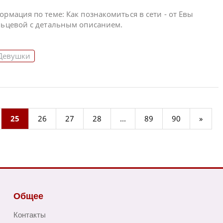
рмация по теме: Как познакомиться в сети - от Евы
льцевой с детальным описанием.
Девушки
25
26
27
28
...
89
90
»
Общее
Контакты