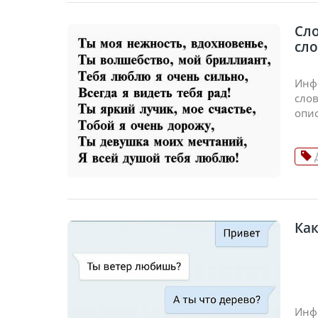
Сл
сл
Инф
слов
опи
Как
Инфо