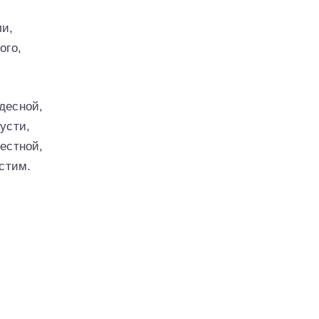
и,
ого,
десной,
усти,
местной,
устим.