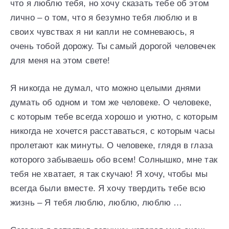
что я люблю тебя, но хочу сказать тебе об этом
лично – о том, что я безумно тебя люблю и в
своих чувствах я ни капли не сомневаюсь, я
очень тобой дорожу. Ты самый дорогой человечек
для меня на этом свете!
Я никогда не думал, что можно целыми днями
думать об одном и том же человеке. О человеке,
с которым тебе всегда хорошо и уютно, с которым
никогда не хочется расставаться, с которым часы
пролетают как минуты. О человеке, глядя в глаза
которого забываешь обо всем! Солнышко, мне так
тебя не хватает, я так скучаю! Я хочу, чтобы мы
всегда были вместе. Я хочу твердить тебе всю
жизнь – Я тебя люблю, люблю, люблю …