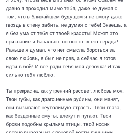
Я хочу, чтобы весь мир знал об этом! Совсем не
давно я проходил мимо тебя, даже не думая о
том, что в ближайшем будущем я не смогу даже
гвоздь в стену забить, не думая о тебе! Знаешь, а
я без ума от тебя от твоей красоты! Может это
признание и банально, но оно от всего сердца!
Раньше я думал, что нет смысла бороться за
свою любовь, я был не прав, а сейчас я готов
идти в бой! И все ради тебя моя девочка! Я так
сильно тебя люблю.
Ты прекрасна, как утренний рассвет, любовь моя.
Твои губы, как драгоценные рубины, они манят,
они вызывают неутолимую страсть. Твои глаза,
как бездонные омуты, влекут и пугают. Твои
брови подобны крыльям птицы, твой носик
словно вырезан из слоновой кости лучшими