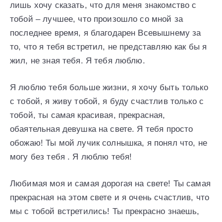
лишь хочу сказать, что для меня знакомство с
тобой – лучшее, что произошло со мной за
последнее время, я благодарен Всевышнему за
то, что я тебя встретил, не представляю как бы я
жил, не зная тебя. Я тебя люблю.
Я люблю тебя больше жизни, я хочу быть только
с тобой, я живу тобой, я буду счастлив только с
тобой, ты самая красивая, прекрасная,
обаятельная девушка на свете. Я тебя просто
обожаю! Ты мой лучик солнышка, я понял что, не
могу без тебя . Я люблю тебя!
Любимая моя и самая дорогая на свете! Ты самая
прекрасная на этом свете и я очень счастлив, что
мы с тобой встретились! Ты прекрасно знаешь,