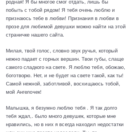
родная! Я бы многое смог отдать, лишь бы
побыть с тобой рядом! Я тебя очень люблю и
признаюсь тебе в любви! Признания в любви в
прозе для любимой девушки можно найти на этой
страничке нашего сайта.
Милая, твой голос, словно звук ручья, который
нежно падает с горных вершин. Твои губы, слаще
самого сладкого на свете. Я люблю тебя, обожаю,
боготворю. Нет, и не будет на свете такой, как ты!
Самой нежной, заботливой, восхищаюсь тобой,
мой Ангелочек!
Малышка, я безумно люблю тебя . Я так долго
тебя ждал,. было много девушек, которые мне
нравились, но в них я всегда находил недостатки