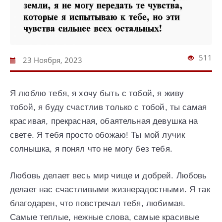
511
23 Ноября, 2023
Я люблю тебя, я хочу быть с тобой, я живу
тобой, я буду счастлив только с тобой, ты самая
красивая, прекрасная, обаятельная девушка на
свете. Я тебя просто обожаю! Ты мой лучик
солнышка, я понял что не могу без тебя.
Любовь делает весь мир чище и добрей. Любовь
делает нас счастливыми жизнерадостными. Я так
благодарен, что повстречал тебя, любимая.
Самые теплые, нежные слова, самые красивые