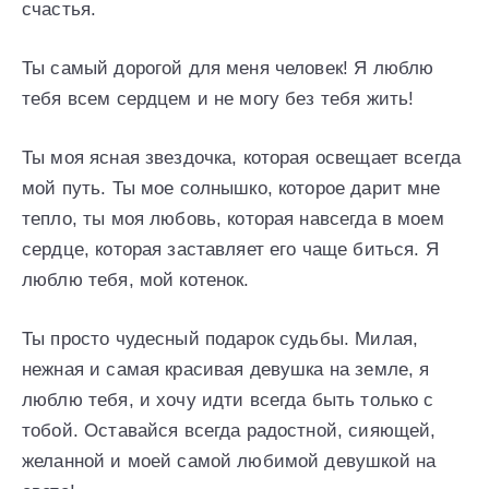
счастья.
Ты самый дорогой для меня человек! Я люблю
тебя всем сердцем и не могу без тебя жить!
Ты моя ясная звездочка, которая освещает всегда
мой путь. Ты мое солнышко, которое дарит мне
тепло, ты моя любовь, которая навсегда в моем
сердце, которая заставляет его чаще биться. Я
люблю тебя, мой котенок.
Ты просто чудесный подарок судьбы. Милая,
нежная и самая красивая девушка на земле, я
люблю тебя, и хочу идти всегда быть только с
тобой. Оставайся всегда радостной, сияющей,
желанной и моей самой любимой девушкой на