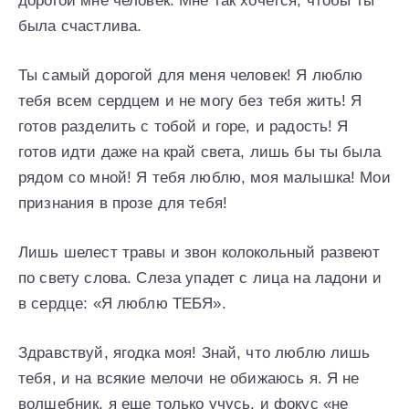
дорогой мне человек. Мне так хочется, чтобы ты
была счастлива.
Ты самый дорогой для меня человек! Я люблю
тебя всем сердцем и не могу без тебя жить! Я
готов разделить с тобой и горе, и радость! Я
готов идти даже на край света, лишь бы ты была
рядом со мной! Я тебя люблю, моя малышка! Мои
признания в прозе для тебя!
Лишь шелест травы и звон колокольный развеют
по свету слова. Слеза упадет с лица на ладони и
в сердце: «Я люблю ТЕБЯ».
Здравствуй, ягодка моя! Знай, что люблю лишь
тебя, и на всякие мелочи не обижаюсь я. Я не
волшебник, я еще только учусь, и фокус «не