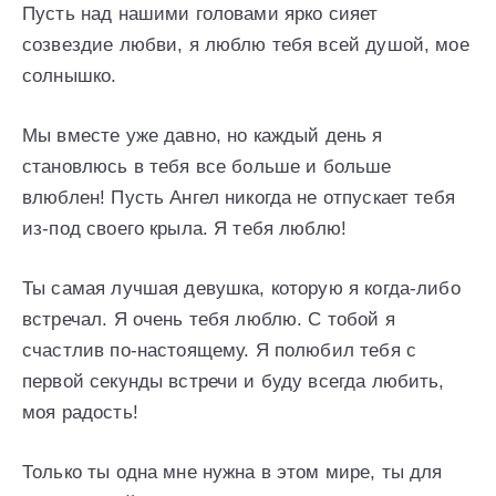
Пусть над нашими головами ярко сияет
созвездие любви, я люблю тебя всей душой, мое
солнышко.
Мы вместе уже давно, но каждый день я
становлюсь в тебя все больше и больше
влюблен! Пусть Ангел никогда не отпускает тебя
из-под своего крыла. Я тебя люблю!
Ты самая лучшая девушка, которую я когда-либо
встречал. Я очень тебя люблю. С тобой я
счастлив по-настоящему. Я полюбил тебя с
первой секунды встречи и буду всегда любить,
моя радость!
Только ты одна мне нужна в этом мире, ты для