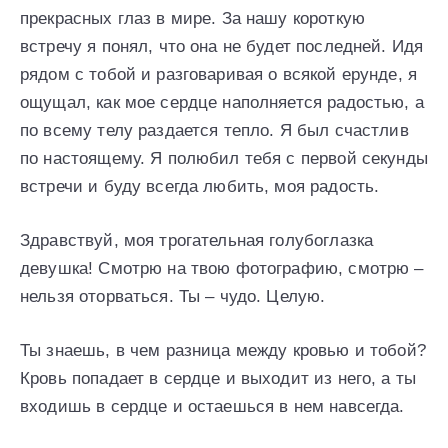
прекрасных глаз в мире. За нашу короткую
встречу я понял, что она не будет последней. Идя
рядом с тобой и разговаривая о всякой ерунде, я
ощущал, как мое сердце наполняется радостью, а
по всему телу раздается тепло. Я был счастлив
по настоящему. Я полюбил тебя с первой секунды
встречи и буду всегда любить, моя радость.
Здравствуй, моя трогательная голубоглазка
девушка! Смотрю на твою фотографию, смотрю –
нельзя оторваться. Ты – чудо. Целую.
Ты знаешь, в чем разница между кровью и тобой?
Кровь попадает в сердце и выходит из него, а ты
входишь в сердце и остаешься в нем навсегда.