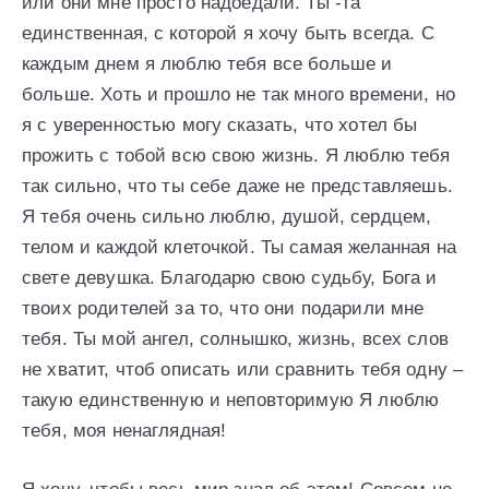
или они мне просто надоедали. Ты -та
единственная, с которой я хочу быть всегда. С
каждым днем я люблю тебя все больше и
больше. Хоть и прошло не так много времени, но
я с уверенностью могу сказать, что хотел бы
прожить с тобой всю свою жизнь. Я люблю тебя
так сильно, что ты себе даже не представляешь.
Я тебя очень сильно люблю, душой, сердцем,
телом и каждой клеточкой. Ты самая желанная на
свете девушка. Благодарю свою судьбу, Бога и
твоих родителей за то, что они подарили мне
тебя. Ты мой ангел, солнышко, жизнь, всех слов
не хватит, чтоб описать или сравнить тебя одну –
такую единственную и неповторимую Я люблю
тебя, моя ненаглядная!