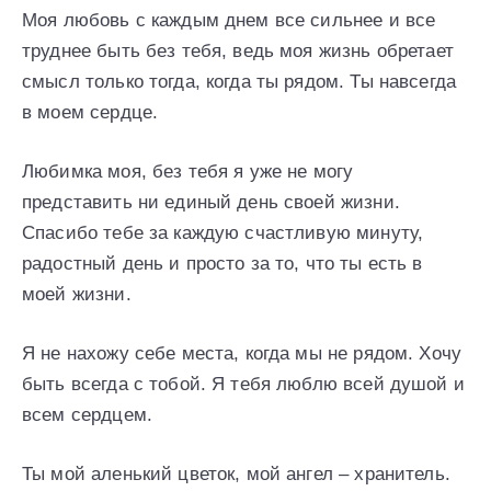
Моя любовь с каждым днем все сильнее и все
труднее быть без тебя, ведь моя жизнь обретает
смысл только тогда, когда ты рядом. Ты навсегда
в моем сердце.
Любимка моя, без тебя я уже не могу
представить ни единый день своей жизни.
Спасибо тебе за каждую счастливую минуту,
радостный день и просто за то, что ты есть в
моей жизни.
Я не нахожу себе места, когда мы не рядом. Хочу
быть всегда с тобой. Я тебя люблю всей душой и
всем сердцем.
Ты мой аленький цветок, мой ангел – хранитель.