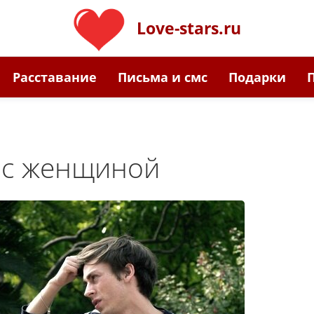
Love-stars.ru
Расставание
Письма и смс
Подарки
 с женщиной