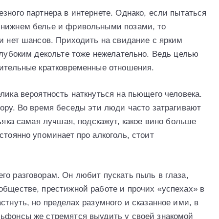
зного партнера в интернете. Однако, если пытаться
 нижнем белье и фривольными позами, то
и нет шансов. Приходить на свидание с ярким
глубоким декольте тоже нежелательно. Ведь целью
нительные кратковременные отношения.
лика вероятность наткнуться на пьющего человека.
вору. Во время беседы эти люди часто затрагивают
ньяка самая лучшая, подскажут, какое вино больше
стоянно упоминает про алкоголь, стоит
го разговорам. Он любит пускать пыль в глаза,
обществе, престижной работе и прочих «успехах» в
стнуть, но пределах разумного и сказанное ими, в
льфонсы же стремятся выудить у своей знакомой