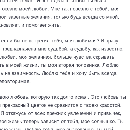
 на всей земле. Я всё сделаю, чтобы ты была
 океане моей любви. Мне так повезло с тобой, моя
ои заветные желания, только будь всегда со мной,
новляет, и помогает жить.
, если бы не встретил тебя, моя любимая? И зразу
 предназначена мне судьбой, а судьбу, как известно,
в любви, моя желанная, больше чувства скрывать
сть в моей жизни, ты моя вторая половинка. Люблю
юсь на взаимность. Люблю тебя и хочу быть всегда
неповторимая.
свою любовь, которую так долго искал. Это любовь ты
 прекрасный цветок не сравнится с твоею красотой.
 Я откажусь от всех прежних увлечений и привычек,
оя жизнь теперь зависит от тебя, моё солнышко. Ты
 всю жизнь Люблю тебя, моё очарование. Ты мой