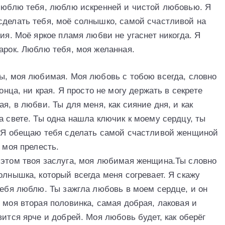
 люблю тебя, люблю искренней и чистой любовью. Я
сделать тебя, моё солнышко, самой счастливой на
ия. Моё яркое пламя любви не угаснет никогда. Я
арок. Люблю тебя, моя желанная.
ты, моя любимая. Моя любовь с тобою всегда, словно
онца, ни края. Я просто не могу держать в секрете
я, в любви. Ты для меня, как сияние дня, и как
а свете. Ты одна нашла ключик к моему сердцу, ты
. Я обещаю тебя сделать самой счастливой женщиной
 моя прелесть.
 этом твоя заслуга, моя любимая женщина.Ты словно
олнышка, который всегда меня согревает. Я скажу
тебя люблю. Ты зажгла любовь в моем сердце, и он
 моя вторая половинка, самая добрая, лаковая и
вится ярче и добрей. Моя любовь будет, как оберёг