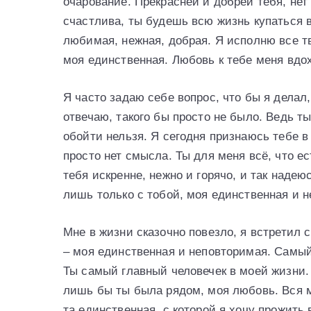
очарование. Прекрасней и добрей тебя, нет
счастлива, ты будешь всю жизнь купаться в
любимая, нежная, добрая. Я исполню все тв
моя единственная. Любовь к тебе меня вдох
Я часто задаю себе вопрос, что бы я делал
отвечаю, такого бы просто не было. Ведь ты
обойти нельзя. Я сегодня признаюсь тебе 
просто нет смысла. Ты для меня всё, что е
тебя искренне, нежно и горячо, и так наде
лишь только с тобой, моя единственная и 
Мне в жизни сказочно повезло, я встретил 
– моя единственная и неповторимая. Самый
Ты самый главный человечек в моей жизни.
лишь бы ты была рядом, моя любовь. Вся м
та единственная, с которой я хочу прожить