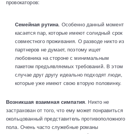
провокаторов:
Семейная рутина
. Особенно данный момент
касается пар, которые имеют солидный срок
совместного проживания. О разводе никто из
партнеров не думает, поэтому ищет
любовника на стороне с минимальным
пакетом предъявляемых требований. В этом
случае друг другу идеально подходят люди,
которые уже имеют свою вторую половинку.
Возникшая взаимная симпатия
. Никто не
застрахован от того, что ему может понравиться
окольцованный представитель противоположного
пола. Очень часто служебные романы