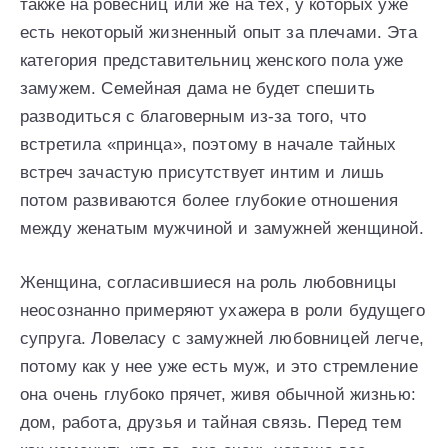
также на ровесниц или же на тех, у которых уже
есть некоторый жизненный опыт за плечами. Эта
категория представительниц женского пола уже
замужем. Семейная дама не будет спешить
разводиться с благоверным из-за того, что
встретила «принца», поэтому в начале тайных
встреч зачастую присутствует интим и лишь
потом развиваются более глубокие отношения
между женатым мужчиной и замужней женщиной.
Женщина, согласившиеся на роль любовницы
неосознанно примеряют ухажера в роли будущего
супруга. Ловеласу с замужней любовницей легче,
потому как у нее уже есть муж, и это стремление
она очень глубоко прячет, живя обычной жизнью:
дом, работа, друзья и тайная связь. Перед тем