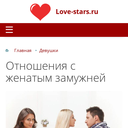
Love-stars.ru
Главная
Девушки
Отношения с
женатым замужней