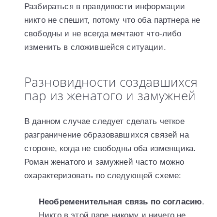
Разбираться в правдивости информации
никто не спешит, потому что оба партнера не
свободны и не всегда мечтают что-либо
изменить в сложившейся ситуации.
Разновидности создавшихся
пар из женатого и замужней
В данном случае следует сделать четкое
разграничение образовавшихся связей на
стороне, когда не свободны оба изменщика.
Роман женатого и замужней часто можно
охарактеризовать по следующей схеме:
Необременительная связь по согласию
.
Никто в этой паре никому и ничего не