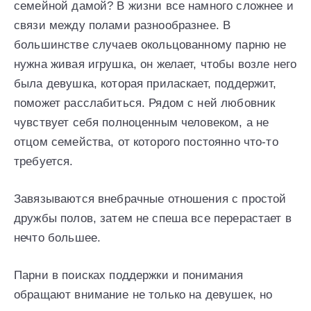
семейной дамой? В жизни все намного сложнее и
связи между полами разнообразнее. В
большинстве случаев окольцованному парню не
нужна живая игрушка, он желает, чтобы возле него
была девушка, которая приласкает, поддержит,
поможет расслабиться. Рядом с ней любовник
чувствует себя полноценным человеком, а не
отцом семейства, от которого постоянно что-то
требуется.
Завязываются внебрачные отношения с простой
дружбы полов, затем не спеша все перерастает в
нечто большее.
Парни в поисках поддержки и понимания
обращают внимание не только на девушек, но