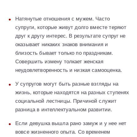
Натянутые отношения с мужем. Часто
супруги, которые живут долго вместе теряют
друг к другу интерес. В результате супруг не
оказывает никаких знаков внимания и
близость бывает только по праздникам.
Совершить измену толкает женская
неудовлетворенность и низкая самооценка.
У супругов могут быть разные взгляды на
жизнь, которые находятся на разных ступенях
социальной лестницы. Причиной служит
разница в интеллектуальном развитии.
Если девушка вышла рано замуж и у нее нет
вовсе жизненного опыта. Со временем