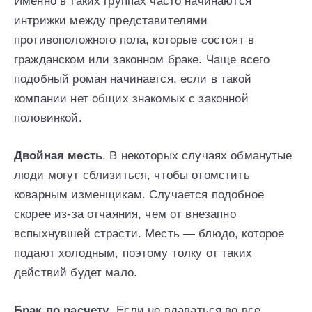
Именно в таких группах часто начинаются
интрижки между представителями
противоположного пола, которые состоят в
гражданском или законном браке. Чаще всего
подобный роман начинается, если в такой
компании нет общих знакомых с законной
половинкой.
Двойная месть
. В некоторых случаях обманутые
люди могут сблизиться, чтобы отомстить
коварным изменщикам. Случается подобное
скорее из-за отчаяния, чем от внезапно
вспыхнувшей страсти. Месть — блюдо, которое
подают холодным, поэтому толку от таких
действий будет мало.
Брак по расчету
. Если не вдаваться во все