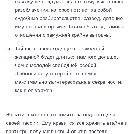
на ходу не придумаешь, поэтому высок шанс
разоблачения, которое потянет за собой
судебные разбирательства, развод, деление
имущества и прочие. Таким образом, тайные
отношения с замужней крайне выгодны.
Тайность происходящего с замужней
женщиной будет длиться намного дольше,
чем с молодой свободной особой.
Любовница, у которой есть семья
максимально заинтересована в секретности,
как и ее ухажер.
Женатик сможет сэкономить на подарках для
своей пассии. Ему нравится все хранить втайне и
партнеры получают новый опыт в постели.