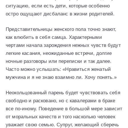
ситуацию, если есть дети, которые особенно
остро ощущают дисбаланс в жизни родителей.
Представительницы женского пола точно знают,
как влюбить в себя самца. Характерными
чертами начала зарождения нежных чувств будут
легкие касания, неожиданные встречи, долгие
ночные разговоры или переписки и так далее.
Часто можно услышать: «Нравиться женатый
мужчина и я не знаю взаимно ли. Хочу понять.»
Неокольцованный парень будет чувствовать себя
свободно и расковано, но с кавалерами в браке
все по-иному. Поведение в большой мере зависит
от моральных качеств и того насколько человек
уважает свою семью. Супруг, желающий сберечь