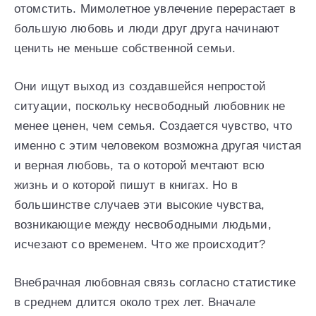
отомстить. Мимолетное увлечение перерастает в
большую любовь и люди друг друга начинают
ценить не меньше собственной семьи.
Они ищут выход из создавшейся непростой
ситуации, поскольку несвободный любовник не
менее ценен, чем семья. Создается чувство, что
именно с этим человеком возможна другая чистая
и верная любовь, та о которой мечтают всю
жизнь и о которой пишут в книгах. Но в
большинстве случаев эти высокие чувства,
возникающие между несвободными людьми,
исчезают со временем. Что же происходит?
Внебрачная любовная связь согласно статистике
в среднем длится около трех лет. Вначале