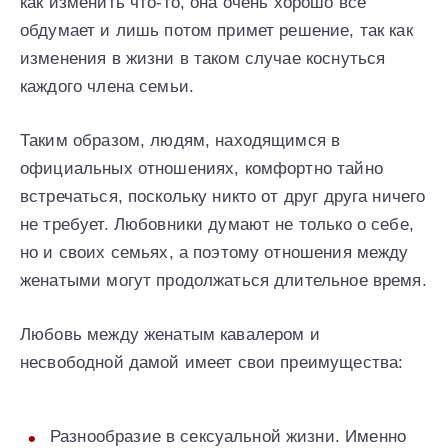
как изменить что-то, она очень хорошо все
обдумает и лишь потом примет решение, так как
изменения в жизни в таком случае коснуться
каждого члена семьи.
Таким образом, людям, находящимся в
официальных отношениях, комфортно тайно
встречаться, поскольку никто от друг друга ничего
не требует. Любовники думают не только о себе,
но и своих семьях, а поэтому отношения между
женатыми могут продолжаться длительное время.
Любовь между женатым кавалером и
несвободной дамой имеет свои преимущества:
Разнообразие в сексуальной жизни. Именно