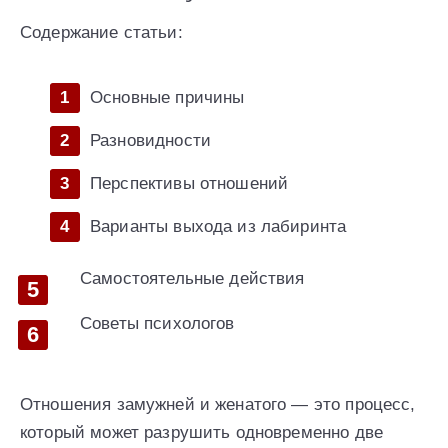
Содержание статьи:
Основные причины
Разновидности
Перспективы отношений
Варианты выхода из лабиринта
Самостоятельные действия
Советы психологов
Отношения замужней и женатого — это процесс,
который может разрушить одновременно две