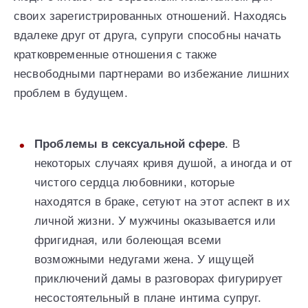
своих зарегистрированных отношений. Находясь
вдалеке друг от друга, супруги способны начать
кратковременные отношения с также
несвободными партнерами во избежание лишних
проблем в будущем.
Проблемы в сексуальной сфере
. В
некоторых случаях кривя душой, а иногда и от
чистого сердца любовники, которые
находятся в браке, сетуют на этот аспект в их
личной жизни. У мужчины оказывается или
фригидная, или болеющая всеми
возможными недугами жена. У ищущей
приключений дамы в разговорах фигурирует
несостоятельный в плане интима супруг.