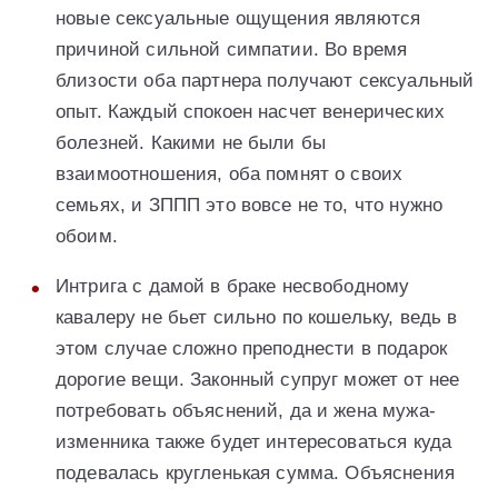
новые сексуальные ощущения являются
причиной сильной симпатии. Во время
близости оба партнера получают сексуальный
опыт. Каждый спокоен насчет венерических
болезней. Какими не были бы
взаимоотношения, оба помнят о своих
семьях, и ЗППП это вовсе не то, что нужно
обоим.
Интрига с дамой в браке несвободному
кавалеру не бьет сильно по кошельку, ведь в
этом случае сложно преподнести в подарок
дорогие вещи. Законный супруг может от нее
потребовать объяснений, да и жена мужа-
изменника также будет интересоваться куда
подевалась кругленькая сумма. Объяснения