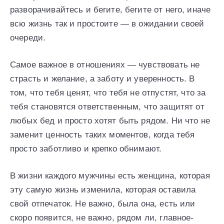
разворачивайтесь и бегите, бегите от него, иначе
всю жизнь так и простоите — в ожидании своей
очереди.
Самое важное в отношениях — чувствовать не
страсть и желание, а заботу и уверенность. В
том, что тебя ценят, что тебя не отпустят, что за
тебя становятся ответственным, что защитят от
любых бед и просто хотят быть рядом. Ни что не
заменит ценность таких моментов, когда тебя
просто заботливо и крепко обнимают.
В жизни каждого мужчины есть женщина, которая
эту самую жизнь изменила, которая оставила
свой отпечаток. Не важно, была она, есть или
скоро появится, не важно, рядом ли, главное-