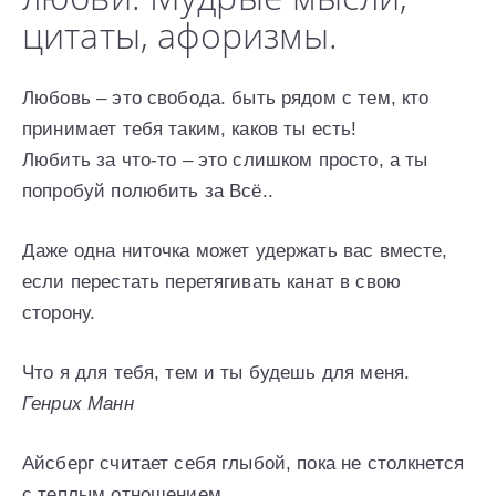
цитаты, афоризмы.
Любовь – это свобода. быть рядом с тем, кто
принимает тебя таким, каков ты есть!
Любить за что-то – это слишком просто, а ты
попробуй полюбить за Всё..
Даже одна ниточка может удержать вас вместе,
если перестать перетягивать канат в свою
сторону.
Что я для тебя, тем и ты будешь для меня.
Генрих Манн
Айсберг считает себя глыбой, пока не столкнется
с теплым отношением.