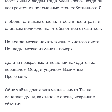
Мост к иным людям тогда будет крепок, когда он
построится из поломанных стен собственного Я.
Любовь. слишком опасна, чтобы в нее играть и
слишком великолепна, чтобы от нее отказаться.
Не всегда можно начать жизнь с чистого листа.
Но, ведь, можно изменить почерк.
Долина прекрасных отношений находится за
перевалом Обид и ущельем Взаимных
Претензий.
Обнимайте друг друга чаще – ничто Так не
исцеляет душу, как теплые слова, искренние
объятия.