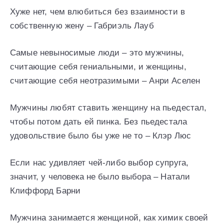
Хуже нет, чем влюбиться без взаимности в
собственную жену – Габриэль Лауб
Самые невыносимые люди – это мужчины,
считающие себя гениальными, и женщины,
считающие себя неотразимыми – Анри Аселен
Мужчины любят ставить женщину на пьедестал,
чтобы потом дать ей пинка. Без пьедестала
удовольствие было бы уже не то – Клэр Люс
Если нас удивляет чей-либо выбор супруга,
значит, у человека не было выбора – Натали
Клиффорд Барни
Мужчина занимается женщиной, как химик своей