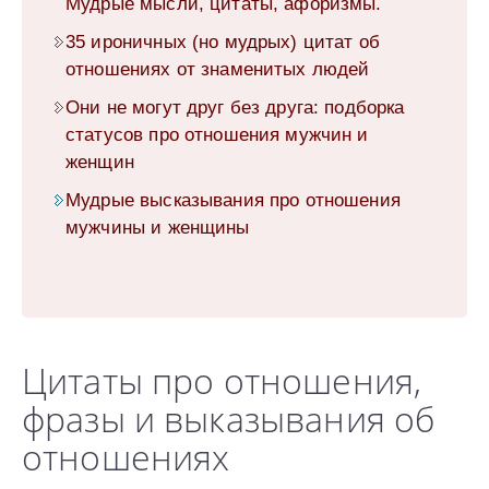
Мудрые мысли, цитаты, афоризмы.
35 ироничных (но мудрых) цитат об
отношениях от знаменитых людей
Они не могут друг без друга: подборка
статусов про отношения мужчин и
женщин
Мудрые высказывания про отношения
мужчины и женщины
Цитаты про отношения,
фразы и выказывания об
отношениях