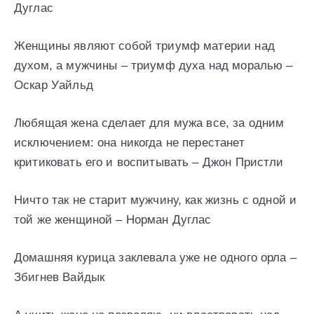
Дуглас
Женщины являют собой триумф материи над
духом, а мужчины – триумф духа над моралью –
Оскар Уайльд
Любящая жена сделает для мужа все, за одним
исключением: она никогда не перестанет
критиковать его и воспитывать – Джон Пристли
Ничто так не старит мужчину, как жизнь с одной и
той же женщиной – Норман Дуглас
Домашняя курица заклевала уже не одного орла –
Збигнев Вайдык