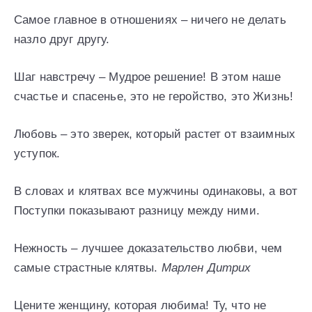
Самое главное в отношениях – ничего не делать
назло друг другу.
Шаг навстречу – Мудрое решение! В этом наше
счастье и спасенье, это не геройство, это Жизнь!
Любовь – это зверек, который растет от взаимных
уступок.
В словах и клятвах все мужчины одинаковы, а вот
Поступки показывают разницу между ними.
Нежность – лучшее доказательство любви, чем
самые страстные клятвы.
Марлен Дитрих
Цените женщину, которая любима! Ту, что не