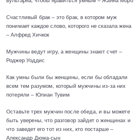
вульгарна, чтобы нравиться умным – Жанна Моро
Счастливый брак – это брак, в котором муж
понимает каждое слово, которого не сказала жена
– Алфред Хичкок
Мужчины ведут игру, а женщины знают счет –
Роджер Уоддис
Как умны были бы женщины, если бы обладали
всем тем разумом, который мужчины из-за них
потеряли – Юлиан Тувим
Оставьте трех мужчин после обеда, и вы можете
быть уверены, что разговор зайдет о женщинах и
что заведет его тот из них, кто постарше –
Александр Дюма-сын