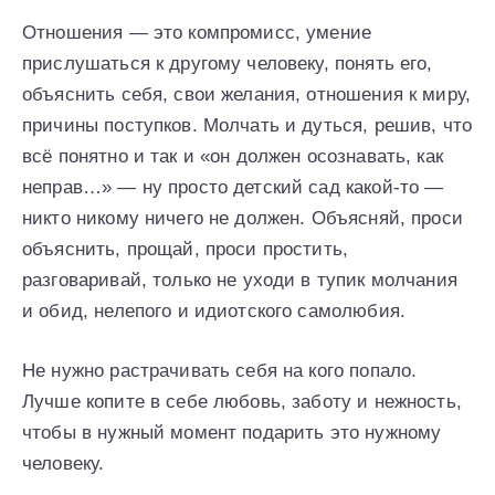
Отношения — это компромисс, умение
прислушаться к другому человеку, понять его,
объяснить себя, свои желания, отношения к миру,
причины поступков. Молчать и дуться, решив, что
всё понятно и так и «он должен осознавать, как
неправ…» — ну просто детский сад какой-то —
никто никому ничего не должен. Объясняй, проси
объяснить, прощай, проси простить,
разговаривай, только не уходи в тупик молчания
и обид, нелепого и идиотского самолюбия.
Не нужно растрачивать себя на кого попало.
Лучше копите в себе любовь, заботу и нежность,
чтобы в нужный момент подарить это нужному
человеку.