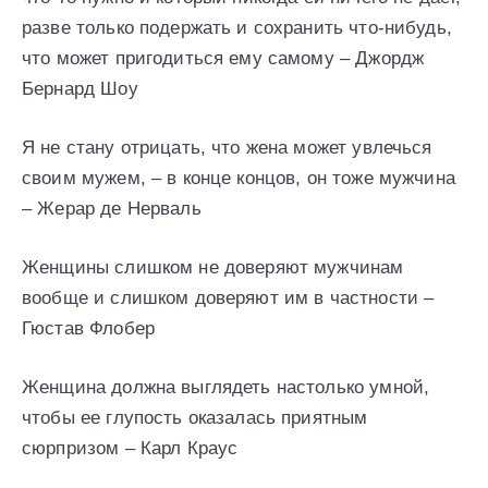
разве только подержать и сохранить что-нибудь,
что может пригодиться ему самому – Джордж
Бернард Шоу
Я не стану отрицать, что жена может увлечься
своим мужем, – в конце концов, он тоже мужчина
– Жерар де Нерваль
Женщины слишком не доверяют мужчинам
вообще и слишком доверяют им в частности –
Гюстав Флобер
Женщина должна выглядеть настолько умной,
чтобы ее глупость оказалась приятным
сюрпризом – Карл Краус