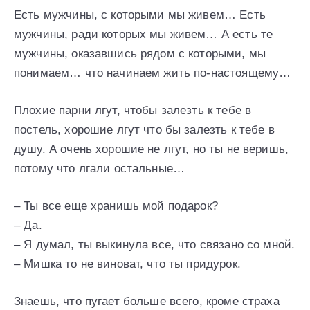
Есть мужчины, с которыми мы живем… Есть
мужчины, ради которых мы живем… А есть те
мужчины, оказавшись рядом с которыми, мы
понимаем… что начинаем жить по-настоящему…
Плохие парни лгут, чтобы залезть к тебе в
постель, хорошие лгут что бы залезть к тебе в
душу. А очень хорошие не лгут, но ты не веришь,
потому что лгали остальные…
– Ты все еще хранишь мой подарок?
– Да.
– Я думал, ты выкинула все, что связано со мной.
– Мишка то не виноват, что ты придурок.
Знаешь, что пугает больше всего, кроме страха