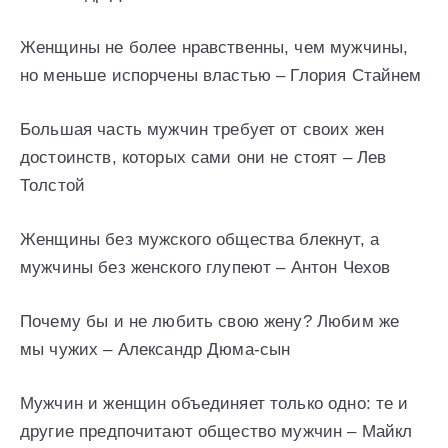
Женщины не более нравственны, чем мужчины,
но меньше испорчены властью – Глория Стайнем
Большая часть мужчин требует от своих жен
достоинств, которых сами они не стоят – Лев
Толстой
Женщины без мужского общества блекнут, а
мужчины без женского глупеют – Антон Чехов
Почему бы и не любить свою жену? Любим же
мы чужих – Александр Дюма-сын
Мужчин и женщин объединяет только одно: те и
другие предпочитают общество мужчин – Майкл