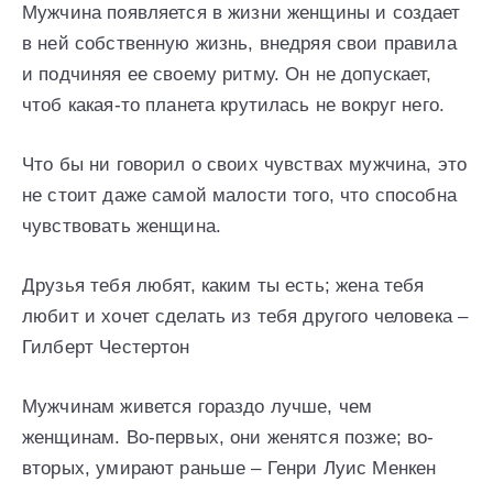
Мужчина появляется в жизни женщины и создает
в ней собственную жизнь, внедряя свои правила
и подчиняя ее своему ритму. Он не допускает,
чтоб какая-то планета крутилась не вокруг него.
Что бы ни говорил о своих чувствах мужчина, это
не стоит даже самой малости того, что способна
чувствовать женщина.
Друзья тебя любят, каким ты есть; жена тебя
любит и хочет сделать из тебя другого человека –
Гилберт Честертон
Мужчинам живется гораздо лучше, чем
женщинам. Во-первых, они женятся позже; во-
вторых, умирают раньше – Генри Луис Менкен