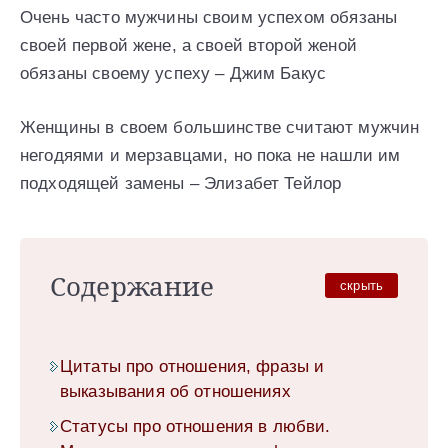
Очень часто мужчины своим успехом обязаны
своей первой жене, а своей второй женой
обязаны своему успеху – Джим Бакус
Женщины в своем большинстве считают мужчин
негодяями и мерзавцами, но пока не нашли им
подходящей замены – Элизабет Тейлор
Содержание
скрыть
Цитаты про отношения, фразы и
выказывания об отношениях
Статусы про отношения в любви.