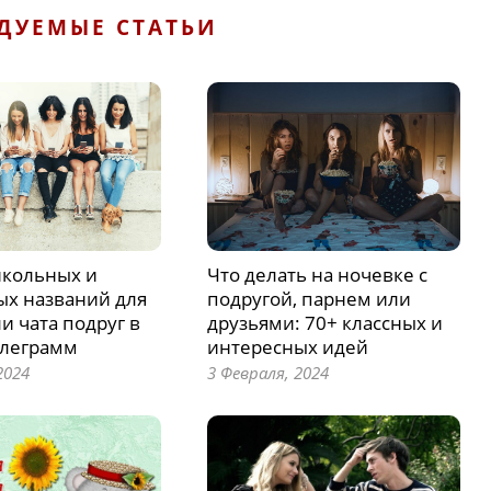
ДУЕМЫЕ СТАТЬИ
Что делать на ночевке с
икольных и
подругой, парнем или
ых названий для
друзьями: 70+ классных и
и чата подруг в
интересных идей
елеграмм
3 Февраля, 2024
2024