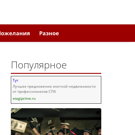
Пожелания
Разное
Популярное
Тут
Лучшее предложение элитной недвижимости
от профессионалов СПб
etagiprime.ru