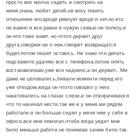
просто мог молча сидеть и смотреть на
меня,очень любит детей,не могу понять
отношение его,вроде ревнует вроде и нет,но ето
не важно я все равно в чужую семью не полезу,и
он ето тоже знает. но чтото держит друг
друга,говорим не о чем,говорит возвращатся
будет,потом пишет остаюсь. Не знаю что делать
подскажите,удаляю все с телефона,потом опять
востанавливаю,уже все надоело,а он держит.. Ми
даже не целовались,бивали моменти перед его
уже отездом,когда он чтото говорил у него
накативались на глазах слези,и он отворачиваося
что то начинал нести,так же и у меня,ми рядом
работали и он больше сидел у меня чем у себя в
офисе,все мне помогал,чтоби когда уедит мне
било меньше работи,не понимаю зачем било так