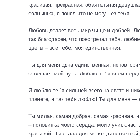
красивая, прекрасная, обаятельная девушка
солнышка, я понял что не могу без тебя.
Любовь делает весь мир чище и добрей. Л
так благодарен, что повстречал тебя, люб
цветы – все тебе, моя единственная.
Ты для меня одна единственная, неповтори
освещает мой путь. Люблю тебя всем серд
Я люблю тебя сильней всего на свете и ник
планете, я так тебя люблю! Ты для меня — 
Ты милая, самая добрая, самая красивая, и
– половинка моего сердца, мой лучик счаст
красивой. Ты стала для меня единственной,