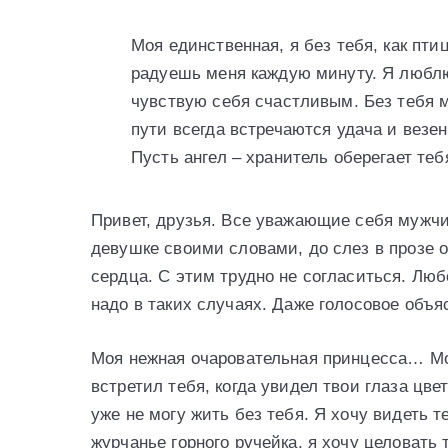
Моя единственная, я без тебя, как пт
радуешь меня каждую минуту. Я люблю
чувствую себя счастливым. Без тебя 
пути всегда встречаются удача и везе
Пусть ангел – хранитель оберегает теб
Привет, друзья. Все уважающие себя мужчи
девушке своими словами, до слез в прозе о
сердца. С этим трудно не согласиться. Любо
надо в таких случаях. Даже голосовое объя
Моя нежная очаровательная принцесса… Моя
встретил тебя, когда увидел твои глаза цве
уже не могу жить без тебя. Я хочу видеть 
журчанье горного ручейка, я хочу целовать