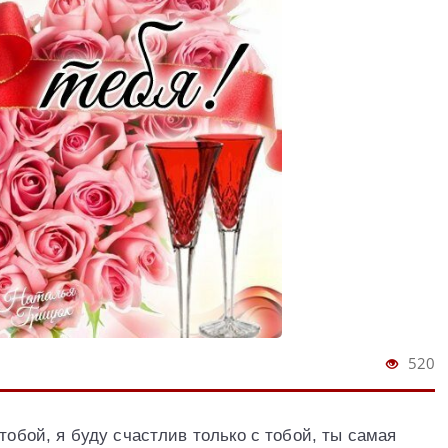
520
тобой, я буду счастлив только с тобой, ты самая