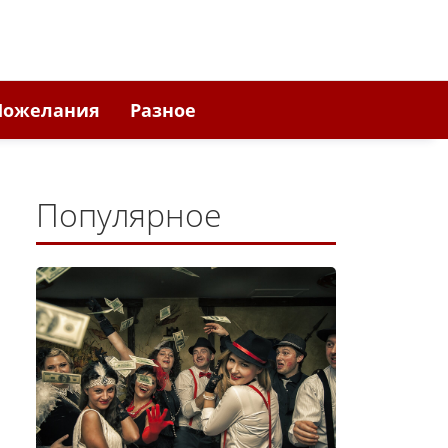
Пожелания
Разное
Популярное