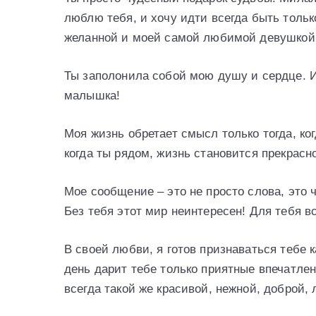
люблю тебя, и хочу идти всегда быть тольк
желанной и моей самой любимой девушкой 
Ты заполонила собой мою душу и сердце. И
малышка!
Моя жизнь обретает смысл только тогда, ко
когда ты рядом, жизнь становится прекрасн
Мое сообщение – это не просто слова, это 
Без тебя этот мир неинтересен! Для тебя в
В своей любви, я готов признаваться тебе
день дарит тебе только приятные впечатлен
всегда такой же красивой, нежной, доброй, 