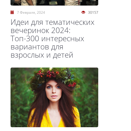
7 Февраля, 2024
30157
Идеи для тематических
вечеринок 2024:
Топ-300 интересных
вариантов для
взрослых и детей