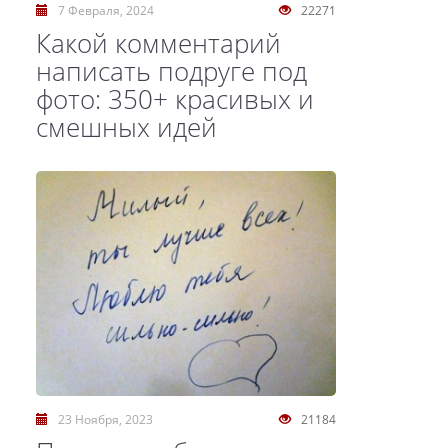
7 Февраля, 2024
22271
Какой комментарий
написать подруге под
фото: 350+ красивых и
смешных идей
23 Ноября, 2023
21184