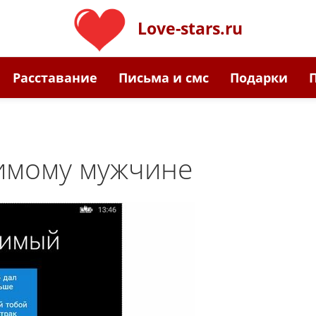
Love-stars.ru
Расставание
Письма и смс
Подарки
имому мужчине