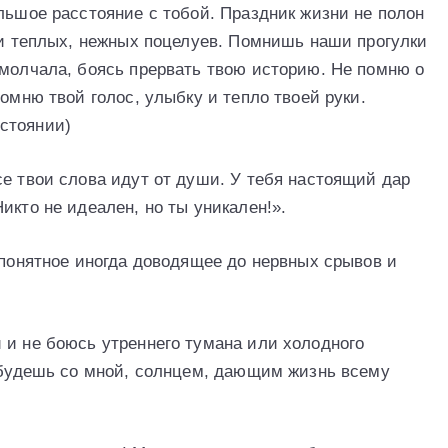
льшое расстояние с тобой. Праздник жизни не полон
й и теплых, нежных поцелуев. Помнишь наши прогулки
 молчала, боясь прервать твою историю. Не помню о
помню твой голос, улыбку и тепло твоей руки.
стоянии)
се твои слова идут от души. У тебя настоящий дар
икто не идеален, но ты уникален!».
епонятное иногда доводящее до нервных срывов и
 и не боюсь утреннего тумана или холодного
а будешь со мной, солнцем, дающим жизнь всему