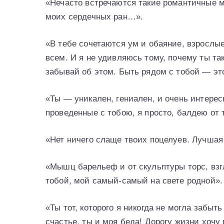
«Нечасто встречаются такие романтичные му
моих сердечных ран…».
«В тебе сочетаются ум и обаяние, взрослые
всем. И я не удивляюсь тому, почему ты та
забывай об этом. Быть рядом с тобой — эт
«Ты — уникален, гениален, и очень интерес
проведенные с тобою, я просто, балдею от т
«Нет ничего слаще твоих поцелуев. Лучшая
«Мышц барельеф и от скульптуры торс, взг
тобой, мой самый-самый на свете родной».
«Ты тот, которого я никогда не могла забыт
счастье, ты и моя беда! Дорогу жизни хочу 