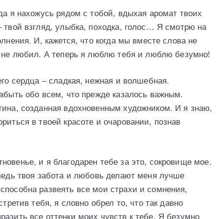
да я нахожусь рядом с тобой, вдыхая аромат твоих
 твой взгляд, улыбка, походка, голос… Я смотрю на
лнения. И, кажется, что когда мы вместе слова не
, не любил. А теперь я люблю тебя и люблю безумно!
его сердца – сладкая, нежная и волшебная.
забыть обо всем, что прежде казалось важным.
тина, созданная вдохновенным художником. И я знаю,
риться в твоей красоте и очаровании, познав
овенье, и я благодарен тебе за это, сокровище мое.
 ведь твоя забота и любовь делают меня лучше
способна развеять все мои страхи и сомнения,
стретив тебя, я словно обрел то, что так давно
азить все оттенки моих чувств к тебе. Я безумно