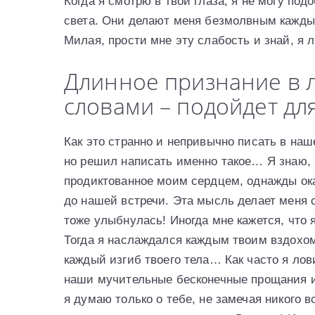
Когда я смотрю в твои глаза, я не могу под
света. Они делают меня безмолвным каждый
Милая, прости мне эту слабость и знай, я 
Длинное признание в 
словами – подойдет дл
Как это странно и непривычно писать в наш
но решил написать именно такое… Я знаю, 
продиктованное моим сердцем, однажды ока
до нашей встречи. Эта мысль делает меня 
тоже улыбнулась! Иногда мне кажется, что
Тогда я наслаждался каждым твоим вздохом
каждый изгиб твоего тела… Как часто я ло
наши мучительные бесконечные прощания и
я думаю только о тебе, не замечая никого в