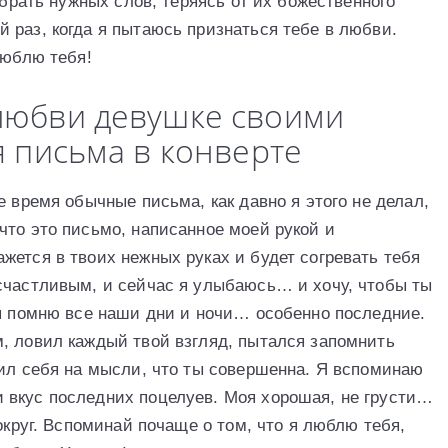
обрать нужных слов, теряясь от их божественного
 раз, когда я пытаюсь признаться тебе в любви.
люблю тебя!
любви девушке своими
я письма в конверте
е время обычные письма, как давно я этого не делал,
что это письмо, написанное моей рукой и
жется в твоих нежных руках и будет согревать тебя
счастливым, и сейчас я улыбаюсь… и хочу, чтобы ты
 я помню все наши дни и ночи… особенно последние.
, ловил каждый твой взгляд, пытался запомнить
вил себя на мысли, что ты совершенна. Я вспоминаю
 вкус последних поцелуев. Моя хорошая, не грусти…
округ. Вспоминай почаще о том, что я люблю тебя,