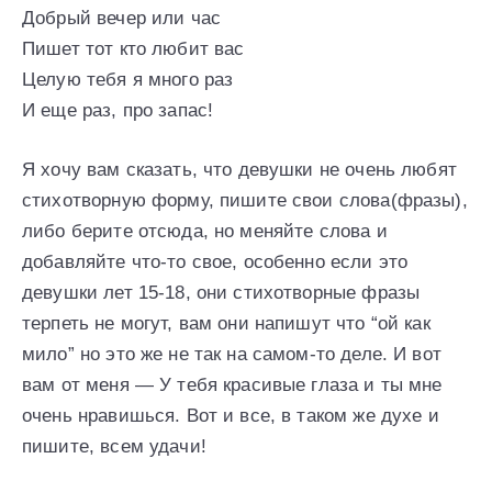
Добрый вечер или час
Пишет тот кто любит вас
Целую тебя я много раз
И еще раз, про запас!
Я хочу вам сказать, что девушки не очень любят
стихотворную форму, пишите свои слова(фразы),
либо берите отсюда, но меняйте слова и
добавляйте что-то свое, особенно если это
девушки лет 15-18, они стихотворные фразы
терпеть не могут, вам они напишут что “ой как
мило” но это же не так на самом-то деле. И вот
вам от меня — У тебя красивые глаза и ты мне
очень нравишься. Вот и все, в таком же духе и
пишите, всем удачи!