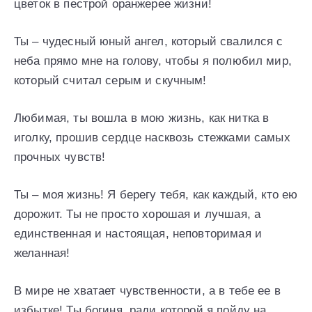
цветок в пестрой оранжерее жизни!
Ты – чудесный юный ангел, который свалился с
неба прямо мне на голову, чтобы я полюбил мир,
который считал серым и скучным!
Любимая, ты вошла в мою жизнь, как нитка в
иголку, прошив сердце насквозь стежками самых
прочных чувств!
Ты – моя жизнь! Я берегу тебя, как каждый, кто ею
дорожит. Ты не просто хорошая и лучшая, а
единственная и настоящая, неповторимая и
желанная!
В мире не хватает чувственности, а в тебе ее в
избытке! Ты богиня, ради которой я пойду на