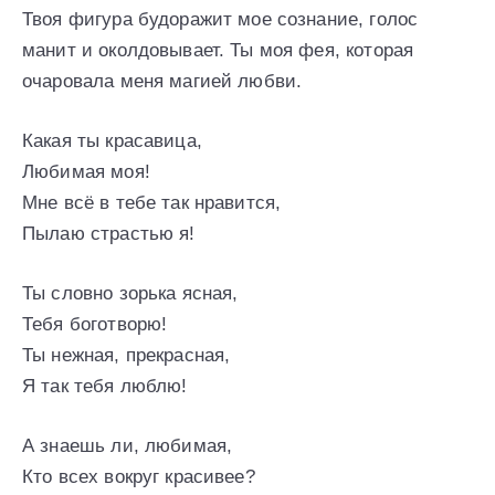
Твоя фигура будоражит мое сознание, голос
манит и околдовывает. Ты моя фея, которая
очаровала меня магией любви.
Какая ты красавица,
Любимая моя!
Мне всё в тебе так нравится,
Пылаю страстью я!
Ты словно зорька ясная,
Тебя боготворю!
Ты нежная, прекрасная,
Я так тебя люблю!
А знаешь ли, любимая,
Кто всех вокруг красивее?