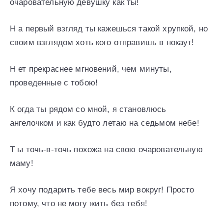
очаровательную девушку как ты!
Н а первый взгляд ты кажешься такой хрупкой, но
своим взглядом хоть кого отправишь в нокаут!
Н ет прекраснее мгновений, чем минуты,
проведенные с тобою!
К огда ты рядом со мной, я становлюсь
ангелочком и как будто летаю на седьмом небе!
Т ы точь-в-точь похожа на свою очаровательную
маму!
Я хочу подарить тебе весь мир вокруг! Просто
потому, что не могу жить без тебя!