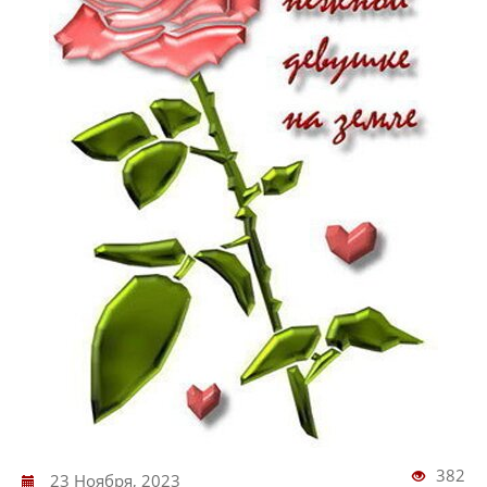
382
23 Ноября, 2023