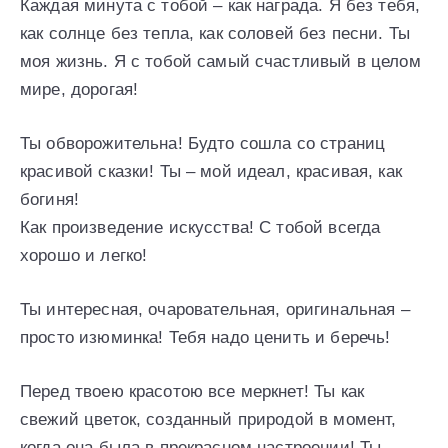
Каждая минута с тобой – как награда. Я без тебя,
как солнце без тепла, как соловей без песни. Ты
моя жизнь. Я с тобой самый счастливый в целом
мире, дорогая!
Ты обворожительна! Будто сошла со страниц
красивой сказки! Ты – мой идеал, красивая, как
богиня!
Как произведение искусства! С тобой всегда
хорошо и легко!
Ты интересная, очаровательная, оригинальная –
просто изюминка! Тебя надо ценить и беречь!
Перед твоею красотою все меркнет! Ты как
свежий цветок, созданный природой в момент,
когда она была в прекрасном настроении! Ты