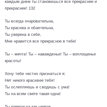
каждым днем ты становишься все прекраснее и
прекраснее! 132
Ты всегда очаровательна,
Ты красива и обаятельна,
Ты уверена в себе,
Мне нравится все прекрасное в тебе!
Ты – мечта! Ты – наважденье! Ты – воплощенье
красоты!
Хочу тебе честно признаться я:
Нет никого красивее тебя!
Ты ослепляешь и сводишь с ума!
Ты на всем свете такая одна!
Ты прекрасна как цветок,