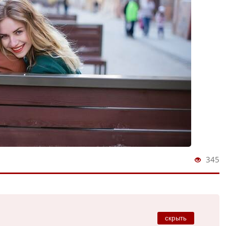
345
скрыть