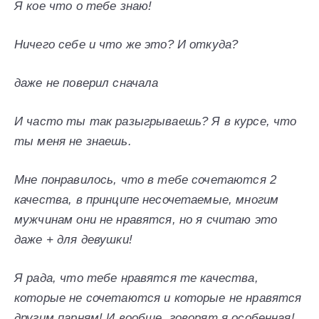
Я кое что о тебе знаю!
Ничего себе и что же это? И откуда?
даже не поверил сначала
И часто ты так разыгрываешь? Я в курсе, что
ты меня не знаешь.
Мне понравилось, что в тебе сочетаются 2
качества, в принципе несочетаемые, многим
мужчинам они не нравятся, но я считаю это
даже + для девушки!
Я рада, что тебе нравятся те качества,
которые не сочетаются и которые не нравятся
другим парням! И вообще, говорят я особенная!