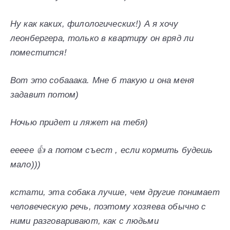
Ну как каких, филологических!) А я хочу
леонбергера, только в квартиру он вряд ли
поместится!
Вот это собааака. Мне б такую и она меня
задавит потом)
Ночью придет и ляжет на тебя)
еееее 👍 а потом съест , если кормить будешь
мало)))
кстати, эта собака лучше, чем другие понимает
человеческую речь, поэтому хозяева обычно с
ними разговаривают, как с людьми