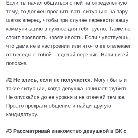
Если ты начал общаться с ней на определенную
тему, то должен просчитывать ситуацию на пару
шагов вперед, чтобы при случае перевести вашу
коммуникацию в нужное для тебя русло. Также не
стоит проявлять навязчивость. Если чувствуешь,
что дама не в настроении или что-то ее отвлекает
от беседы с тобой – сделай перерыв. Напиши ей
попозже.
#2 Не злись, если не получается
. Могут быть и
такие ситуации, когда девушка начинает грубить.
Не опускайся до ее уровня и не отвечай тем же.
Просто прекрати общение и найди другую
кандидатуру.
#3 Рассматривай знакомство девушкой в ВК с