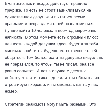
Вконтакте, как и везде, действует правило
трафика. То есть не стоит зацикливаться на
единственной девушке и пытаться всеми
правдами и неправдами с ней познакомиться.
Лучше найти 10 человек, и всем одновременно
написать. В этом моменте есть огромный плюс:
ценность каждой девушки здесь будет для тебя
минимальной, и ты будешь естественнее с ней
общаться. Тем более, если ты девушке визуально
не понравился, то чтобы ты не писал, она все
равно сольется. А вот в случае с десятью
действует статистика – две или три обязательно
отреагируют хорошо, и ты сможешь взять у них
номер.
Стратегии знакомств могут быть разными. Это