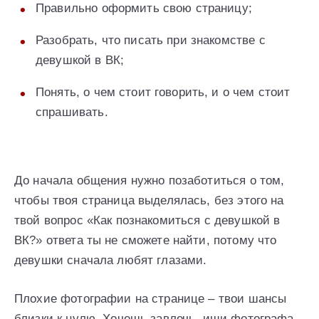
Правильно оформить свою страницу;
Разобрать, что писать при знакомстве с
девушкой в ВК;
Понять, о чем стоит говорить, и о чем стоит
спрашивать.
До начала общения нужно позаботиться о том,
чтобы твоя страница выделялась, без этого на
твой вопрос «Как познакомиться с девушкой в
ВК?» ответа ты не сможете найти, потому что
девушки сначала любят глазами.
Плохие фотографии на странице – твои шансы
близки к нулю. Хочешь завлечь, ищи фотографа,