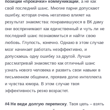
позиции «прокачки» коммуникации
, а не как
свой последний шанс. Многие парни допускают
ошибку, которая очень негативно влияет на
результат знакомства: понравившуюся в ВК даму
они воспринимают как единственный и чуть ли не
последний шанс познакомиться и найти свою
любовь. Глупость, конечно. Однако в этом случае
мозг начинает работать неэффективно, и
допускаешь одну ошибку за другой. Лучше
рассматривай знакомство как отличный шанс
узнать нового человека и развить свои навыки в
письменном общении, проявив долю интеллекта
и чувства юмора. В этом случае твоя
эффективность резко возрастет.
#4 Не веди долгую переписку
. Твоя цель – взять