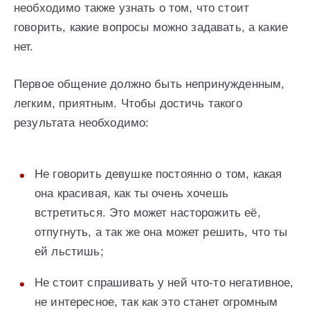
необходимо также узнать о том, что стоит
говорить, какие вопросы можно задавать, а какие
нет.
Первое общение должно быть непринужденным,
легким, приятным. Чтобы достичь такого
результата необходимо:
Не говорить девушке постоянно о том, какая
она красивая, как ты очень хочешь
встретиться. Это может насторожить её,
отпугнуть, а так же она может решить, что ты
ей льстишь;
Не стоит спрашивать у ней что-то негативное,
не интересное, так как это станет огромным