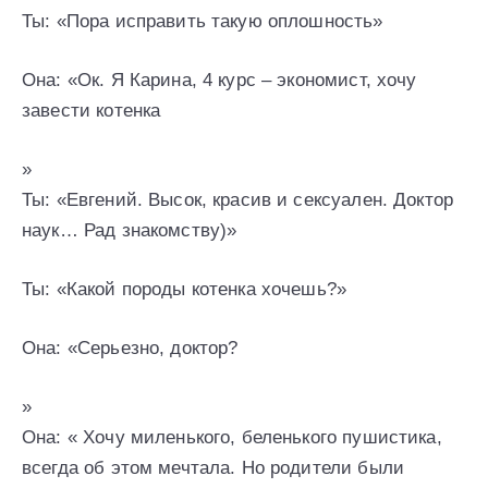
Ты: «Пора исправить такую оплошность»
Она: «Ок. Я Карина, 4 курс – экономист, хочу
завести котенка
»
Ты: «Евгений. Высок, красив и сексуален. Доктор
наук… Рад знакомству)»
Ты: «Какой породы котенка хочешь?»
Она: «Серьезно, доктор?
»
Она: « Хочу миленького, беленького пушистика,
всегда об этом мечтала. Но родители были