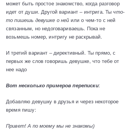
может быть простое знакомство, когда разговор
идет от души. Другой вариант – интрига. Ты
что-
то пишешь девушке о ней
или о чем-то с ней
связанным, но недоговариваешь. Пока не
возьмешь номер, интригу не раскрывай.
И третий вариант – директивный. Ты прямо, с
первых же слов говоришь девушке, что тебе от
нее надо
Вот несколько примеров переписки
:
Добавляю девушку в друзья и через некоторое
время пишу:
Привет! А по моему мы не знакомы)