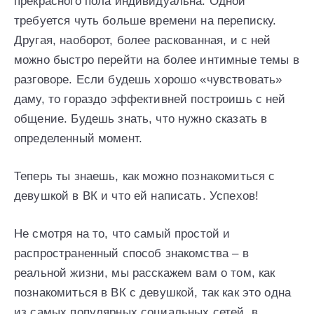
прекрасного пола индивидуальна. Одной
требуется чуть больше времени на переписку.
Другая, наоборот, более раскованная, и с ней
можно быстро перейти на более интимные темы в
разговоре. Если будешь хорошо «чувствовать»
даму, то гораздо эффективней построишь с ней
общение. Будешь знать, что нужно сказать в
определенный момент.
Теперь ты знаешь, как можно познакомиться с
девушкой в ВК и что ей написать. Успехов!
Не смотря на то, что самый простой и
распространенный способ знакомства – в
реальной жизни, мы расскажем вам о том, как
познакомиться в ВК с девушкой, так как это одна
из самых популярных социальных сетей, в