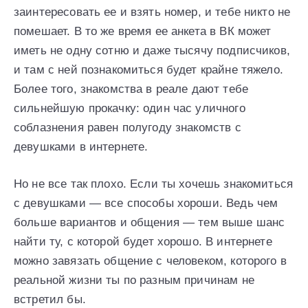
заинтересовать ее и взять номер, и тебе никто не
помешает. В то же время ее анкета в ВК может
иметь не одну сотню и даже тысячу подписчиков,
и там с ней познакомиться будет крайне тяжело.
Более того, знакомства в реале дают тебе
сильнейшую прокачку: один час уличного
соблазнения равен полугоду знакомств с
девушками в интернете.
Но не все так плохо. Если ты хочешь знакомиться
с девушками — все способы хороши. Ведь чем
больше вариантов и общения — тем выше шанс
найти ту, с которой будет хорошо. В интернете
можно завязать общение с человеком, которого в
реальной жизни ты по разным причинам не
встретил бы.