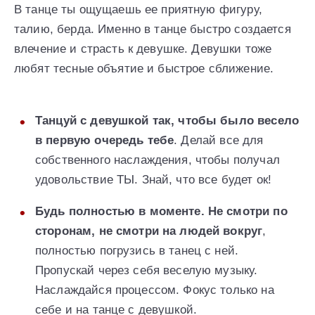
В танце ты ощущаешь ее приятную фигуру,
талию, берда. Именно в танце быстро создается
влечение и страсть к девушке. Девушки тоже
любят тесные объятие и быстрое сближение.
Танцуй с девушкой так, чтобы было весело
в первую очередь тебе
. Делай все для
собственного наслаждения, чтобы получал
удовольствие ТЫ. Знай, что все будет ок!
Будь полностью в моменте. Не смотри по
сторонам, не смотри на людей вокруг
,
полностью погрузись в танец с ней.
Пропускай через себя веселую музыку.
Наслаждайся процессом. Фокус только на
себе и на танце с девушкой.