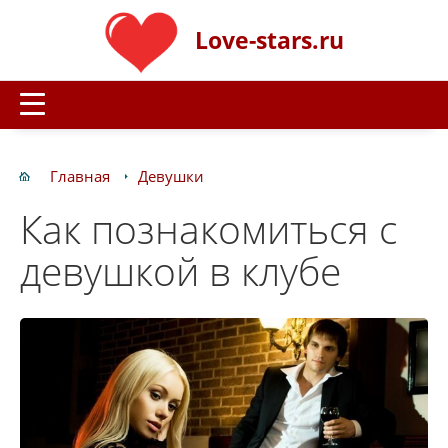
Love-stars.ru
Главная
Девушки
Как познакомиться с
девушкой в клубе