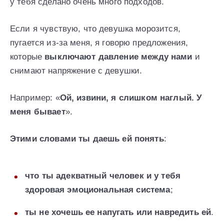
у тебя сделано очень много подходов.
Если я чувствую, что девушка морозится,
пугается из-за меня, я говорю предложения,
которые
выключают давление между нами
и
снимают напряжение с девушки.
Например: «
Ой, извини, я слишком наглый. У
меня бывает
».
Этими словами ты даешь ей понять
:
что ты адекватный человек и у тебя
здоровая эмоциональная система
;
ты не хочешь ее напугать или навредить ей
.