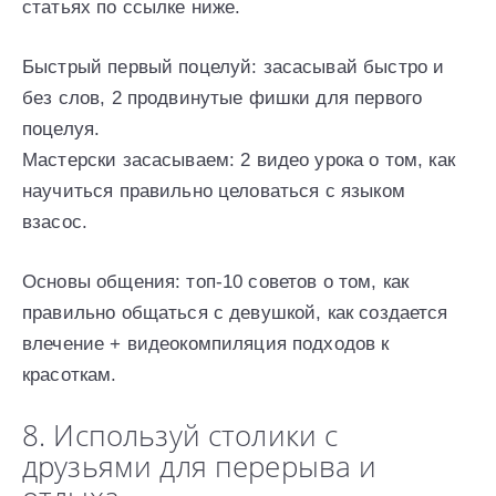
статьях по ссылке ниже.
Быстрый первый поцелуй: засасывай быстро и
без слов, 2 продвинутые фишки для первого
поцелуя.
Мастерски засасываем: 2 видео урока о том, как
научиться правильно целоваться с языком
взасос.
Основы общения: топ-10 советов о том, как
правильно общаться с девушкой, как создается
влечение + видеокомпиляция подходов к
красоткам.
8. Используй столики с
друзьями для перерыва и