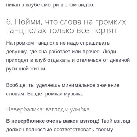
пикап в клубе смотри в этом видео:
6. Пойми, что слова на громких
танцполах только все портят
На громком танцполе не надо спрашивать
девушку, где она работает или прочее. Люди
приходят в клуб отдыхать и отвлечься от дневной
рутинной жизни.
Вообще, ты уделяешь минимальное значение
словам. Везде громкая музыка.
Невербалика: взгляд и улыбка
В невербалике очень важен взгляд
! Твой взгляд
должен полностью соответствовать твоему