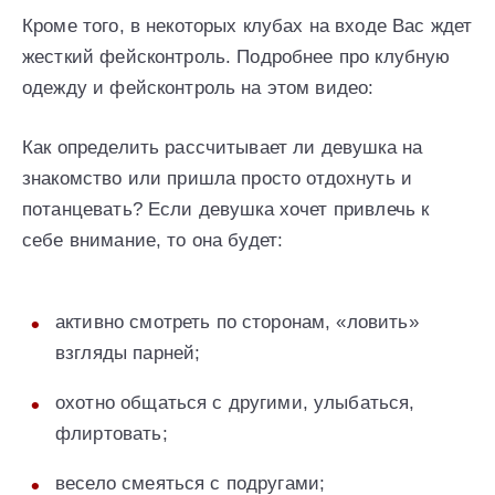
Кроме того, в некоторых клубах на входе Вас ждет
жесткий фейсконтроль. Подробнее про клубную
одежду и фейсконтроль на этом видео:
Как определить рассчитывает ли девушка на
знакомство или пришла просто отдохнуть и
потанцевать? Если девушка хочет привлечь к
себе внимание, то она будет:
активно смотреть по сторонам, «ловить»
взгляды парней;
охотно общаться с другими, улыбаться,
флиртовать;
весело смеяться с подругами;