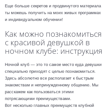
Еще больше секретов и продвинутого материала
ты можешь получить на моих живых программах
и индивидуальном обучении!
Как можно познакомиться
с красивой девушкой в
ночном клубе: инструкция
Ночной клуб — это то самое место куда девушки
специально приходят с целью познакомиться.
Здесь абсолютно все располагает к быстрым
знакомствам и непринужденному общению. Мы
расскажем как пользоваться этими
потрясающими преимуществами.
Вот несколько главных преимуществ клубной