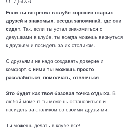
отдыха
Если ты встретил в клубе хороших старых
друзей и знакомых
,
всегда запоминай, где они
сидят
. Так, если ты устал знакомиться с
девушками в клубе, ты всегда можешь вернуться
к друзьям и посидеть за их столиком.
С друзьями не надо создавать доверие и
комфорт,
с ними ты можешь просто
расслабиться, помолчать, отвлечься
.
Это будет как
твоя базовая точка отдыха
. В
любой момент ты можешь остановиться и
посидеть за столиком со своими друзьями.
Ты можешь делать в клубе все!