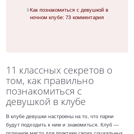
Как познакомиться с девушкой в
ночном клубе: 73 комментария
11 классных секретов о
том, как правильно
познакомиться с
девушкой в клубе
В клубе девушки настроены на то, что парни
будут подходить к ним и знакомиться. Клуб —
отличное место для практики своих социальных