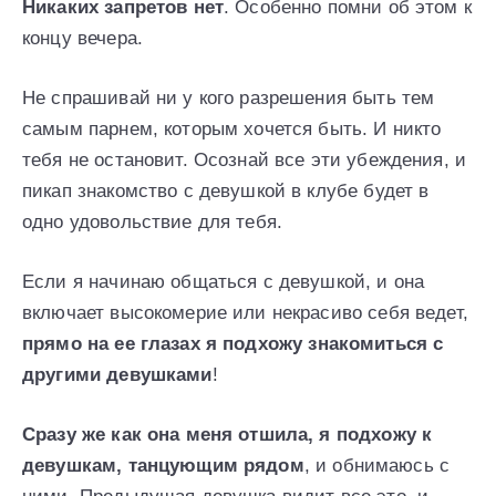
Никаких запретов нет
. Особенно помни об этом к
концу вечера.
Не спрашивай ни у кого разрешения быть тем
самым парнем, которым хочется быть. И никто
тебя не остановит. Осознай все эти убеждения, и
пикап знакомство с девушкой в клубе будет в
одно удовольствие для тебя.
Если я начинаю общаться с девушкой, и она
включает высокомерие или некрасиво себя ведет,
прямо на ее глазах
я подхожу знакомиться с
другими девушками
!
Сразу же как она меня отшила, я подхожу к
девушкам, танцующим рядом
, и обнимаюсь с