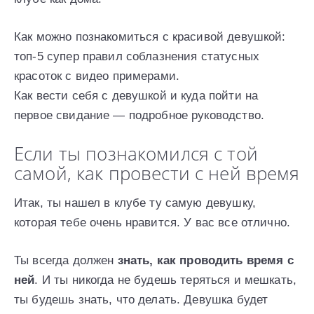
Как можно познакомиться с красивой девушкой:
топ-5 супер правил соблазнения статусных
красоток с видео примерами.
Как вести себя с девушкой и куда пойти на
первое свидание — подробное руководство.
Если ты познакомился с той
самой, как провести с ней время
Итак, ты нашел в клубе ту самую девушку,
которая тебе очень нравится. У вас все отлично.
Ты всегда должен
знать, как проводить время с
ней
. И ты никогда не будешь теряться и мешкать,
ты будешь знать, что делать. Девушка будет