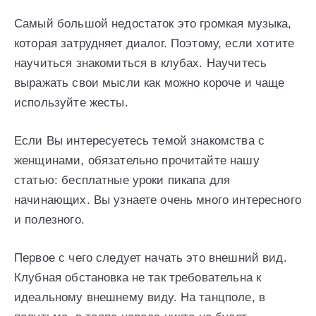
Самый большой недостаток это громкая музыка,
которая затрудняет диалог. Поэтому, если хотите
научиться знакомиться в клубах. Научитесь
выражать свои мысли как можно короче и чаще
используйте жесты.
Если Вы интересуетесь темой знакомства с
женщинами, обязательно прочитайте нашу
статью: бесплатные уроки пикапа для
начинающих. Вы узнаете очень много интересного
и полезного.
Первое с чего следует начать это внешний вид.
Клубная обстановка не так требовательна к
идеальному внешнему виду. На танцполе, в