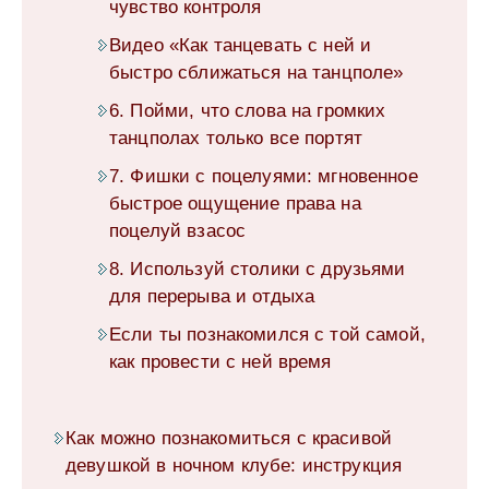
чувство контроля
Видео «Как танцевать с ней и
быстро сближаться на танцполе»
6. Пойми, что слова на громких
танцполах только все портят
7. Фишки с поцелуями: мгновенное
быстрое ощущение права на
поцелуй взасос
8. Используй столики с друзьями
для перерыва и отдыха
Если ты познакомился с той самой,
как провести с ней время
Как можно познакомиться с красивой
девушкой в ночном клубе: инструкция