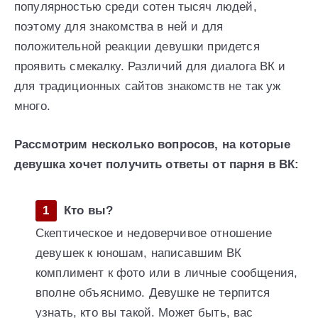
популярностью среди сотен тысяч людей,
поэтому для знакомства в ней и для
положительной реакции девушки придется
проявить смекалку. Различий для диалога ВК и
для традиционных сайтов знакомств не так уж
много.
Рассмотрим несколько вопросов, на которые
девушка хочет получить ответы от парня в ВК:
Кто вы?
Скептическое и недоверчивое отношение
девушек к юношам, написавшим ВК
комплимент к фото или в личные сообщения,
вполне объяснимо. Девушке не терпится
узнать, кто вы такой. Может быть, вас