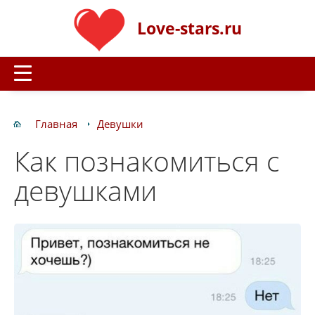
Love-stars.ru
Главная
Девушки
Как познакомиться с
девушками