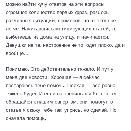
можно найти кучу ответов на эти вопросы,
огромное количество первых фраз, разборы
различных ситуаций, примеров, но от этого не
легче. Начитавшись мотивирующих статей, ты
выбегаешь из дома на улицу, и начинается.
Девушки не те, настроение не то, одет плохо, да и
вообще…
Понимаю. Это действительно тяжело. И тут у
меня две новости. Хорошая — я сейчас
постараюсь тебе помочь. Плохая — все равно
тяжело будет. И если на тренингах я бы сказал:
обращайся к нашим сапортам, они помогут, в
статье я скажу тебе так: упрись, но сделай. Но
сначала помощь.