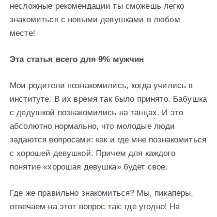
несложные рекомендации ты сможешь легко
знакомиться с новыми девушками в любом
месте!
Эта статья всего для 9% мужчин
Мои родители познакомились, когда учились в
институте. В их время так было принято. Бабушка
с дедушкой познакомились на танцах. И это
абсолютно нормально, что молодые люди
задаются вопросами: как и где мне познакомиться
с хорошей девушкой. Причем для каждого
понятие «хорошая девушка» будет свое.
Где же правильно знакомиться? Мы, пикаперы,
отвечаем на этот вопрос так: где угодно! На