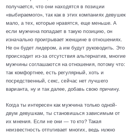
получается, что они находятся в позиции
«выбираемого», так как в этих компаниях девушек
мало, а тех, которые нравятся, еще меньше. А
если мужчина попадает в такую позицию, он
изначально проигрывает женщине в отношениях.
Не он будет лидером, а им будут руководить. Это
происходит из-за отсутствия альтернатив, многие
мужчины соглашаются на отношения, потому что:
так комфортнее, есть регулярный, хоть и
посредственный, секс, сейчас нет лучшего
варианта, ну и так далее, добавь свою причину.
Когда ты интересен как мужчина только одной-
двум девушкам, ты становишься зависимым от
их мнения. Если не они — то кто? Такая
неизвестность отпугивает многих, ведь нужно