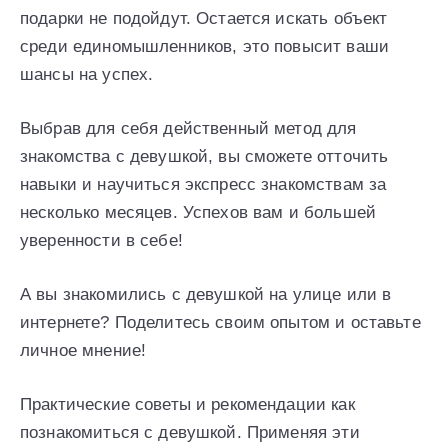
подарки не подойдут. Остается искать объект
среди единомышленников, это повысит ваши
шансы на успех.
Выбрав для себя действенный метод для
знакомства с девушкой, вы сможете отточить
навыки и научиться экспресс знакомствам за
несколько месяцев. Успехов вам и большей
уверенности в себе!
А вы знакомились с девушкой на улице или в
интернете? Поделитесь своим опытом и оставьте
личное мнение!
Практические советы и рекомендации как
познакомиться с девушкой. Применяя эти