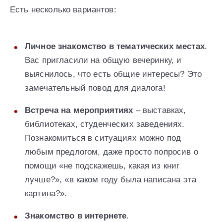
Есть несколько вариантов:
Личное знакомство в тематических местах
.
Вас пригласили на общую вечеринку, и
выяснилось, что есть общие интересы? Это
замечательный повод для диалога!
Встреча на мероприятиях
– выставках,
библиотеках, студенческих заведениях.
Познакомиться в ситуациях можно под
любым предлогом, даже просто попросив о
помощи «не подскажешь, какая из книг
лучше?», «в каком году была написана эта
картина?».
Знакомство в интернете
.