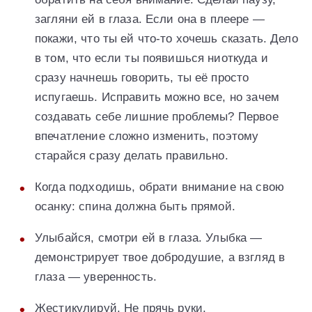
загляни ей в глаза. Если она в плеере —
покажи, что ты ей что-то хочешь сказать. Дело
в том, что если ты появишься ниоткуда и
сразу начнешь говорить, ты её просто
испугаешь. Исправить можно все, но зачем
создавать себе лишние проблемы? Первое
впечатление сложно изменить, поэтому
старайся сразу делать правильно.
Когда подходишь, обрати внимание на свою
осанку: спина должна быть прямой.
Улыбайся, смотри ей в глаза. Улыбка —
демонстрирует твое добродушие, а взгляд в
глаза — уверенность.
Жестикулируй. Не прячь руки,