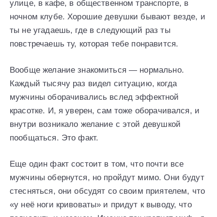
улице, в кафе, в общественном транспорте, в
ночном клубе. Хорошие девушки бывают везде, и
ты не угадаешь, где в следующий раз ты
повстречаешь ту, которая тебе понравится.
Вообще желание знакомиться — нормально.
Каждый тысячу раз видел ситуацию, когда
мужчины оборачивались вслед эффектной
красотке. И, я уверен, сам тоже оборачивался, и
внутри возникало желание с этой девушкой
пообщаться. Это факт.
Еще один факт состоит в том, что почти все
мужчины обернутся, но пройдут мимо. Они будут
стесняться, они обсудят со своим приятелем, что
«у неё ноги кривоваты» и придут к выводу, что