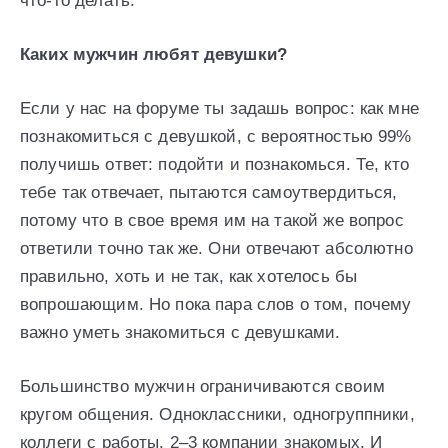
что-то делать.
Каких мужчин любят девушки?
Если у нас на форуме ты задашь вопрос: как мне
познакомиться с девушкой, с вероятностью 99%
получишь ответ: подойти и познакомься. Те, кто
тебе так отвечает, пытаются самоутвердиться,
потому что в свое время им на такой же вопрос
ответили точно так же. Они отвечают абсолютно
правильно, хоть и не так, как хотелось бы
вопрошающим. Но пока пара слов о том, почему
важно уметь знакомиться с девушками.
Большинство мужчин ограничиваются своим
кругом общения. Одноклассники, одногруппники,
коллеги с работы, 2–3 компании знакомых. И