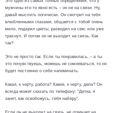
Это одно из самых точных определений, что у
мужчины кто-то явно есть – он не на связи. Ну,
давай мыслить логически. Он смотрит на тебя
влюбленными глазами, общается с тобой очень
мило, подарил цветы, разводил на секс или уже
трахнул. И потом он не выходит на связь. Как
так?
Это не просто так. Если ты понравилась, – а ты
это почувствуешь, можешь не сомневаться, то он
будет постоянно о себе напоминать.
Какая, к черту, работа? Какие, к черту, дела? Он
всегда может сказать по телефону: “Детка, я
занят, как освобожусь, тебя наберу”.
Если он не выходит на связь, не отвечает на