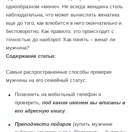
однообразном «меню». Не всегда женщина столь
наблюдательна, что может вычислить женатика
еще до того, как влюбится в него окончательно и
бесповоротно. Как правило, это происходит с
точностью до наоборот. Как понять – женат ли
мужчина?
Содержание статьи:
Самые распространенные способы проверки
мужчины на его семейный статус:
Позвонить на мобильный телефон и
проверить,
под каким именем вы вписаны в
его адресную книгу
.
Преподнести подарок
(купить мужчине