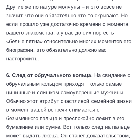
Другие же по натуре молчуны – и это вовсе не
значит, что они обязательно что-то скрывают. Но
если прошло уже достаточно времени с момента
вашего знакомства, а у вас до сих пор есть
«белые пятна» относительно многих моментов его
биографии, это обязательно должно вас
насторожить.
6. След от обручального кольца
. На свидание с
обручальным кольцом приходят только самые
циничные и слишком самоуверенные мужчины.
Обычно этот атрибут счастливой семейной жизни
в момент вашей встречи снимается с
безымянного пальца и преспокойно лежит в его
бумажнике или сумке. Вот только след на пальце
может выдать лжеца. Он станет доказательством,