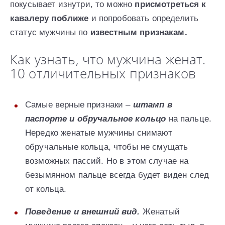
покусывает изнутри, то можно
присмотреться к
кавалеру поближе
и попробовать определить
статус мужчины по
известным признакам.
Как узнать, что мужчина женат.
10 отличительных признаков
Самые верные признаки –
штамп в
паспорте и обручальное кольцо
на пальце.
Нередко женатые мужчины снимают
обручальные кольца, чтобы не смущать
возможных пассий. Но в этом случае на
безымянном пальце всегда будет виден след
от кольца.
Поведение и внешний вид.
Женатый