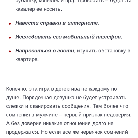
рубашку, кошелек и пр.). Проверить – будет ли
кавалер ее носить.
Навести справки в интернете.
Исследовать его мобильный телефон.
Напроситься в гости
, изучить обстановку в
квартире.
Конечно, эта игра в детектива не каждому по
душе. Порядочная девушка не будет устраивать
слежки и сканировать сообщения. Тем более что
сомнения в мужчине – первый признак недоверия.
А без доверия никакие отношения долго не
продержатся. Но если все же червячок сомнений