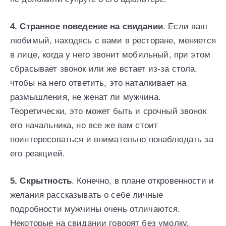
4. Странное поведение на свидании
. Если ваш
любимый, находясь с вами в ресторане, меняется
в лице, когда у него звонит мобильный, при этом
сбрасывает звонок или же встает из-за стола,
чтобы на него ответить, это наталкивает на
размышления, не женат ли мужчина.
Теоретически, это может быть и срочный звонок
его начальника, но все же вам стоит
поинтересоваться и внимательно понаблюдать за
его реакцией.
5. Скрытность
. Конечно, в плане откровенности и
желания рассказывать о себе личные
подробности мужчины очень отличаются.
Некоторые на свидании говорят без умолку.