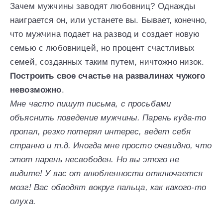
Зачем мужчины заводят любовниц? Однажды
наиграется он, или устанете вы. Бывает, конечно,
что мужчина подает на развод и создает новую
семью с любовницей, но процент счастливых
семей, созданных таким путем, ничтожно низок.
Построить свое счастье на развалинах чужого
невозможно
.
Мне часто пишут письма, с просьбами
объяснить поведение мужчины. Парень куда-то
пропал, резко потерял интерес, ведет себя
странно и т.д. Иногда мне просто очевидно, что
этот парень несвободен. Но вы этого не
видите! У вас от влюбленности отключается
мозг! Вас обводят вокруг пальца, как какого-то
олуха.