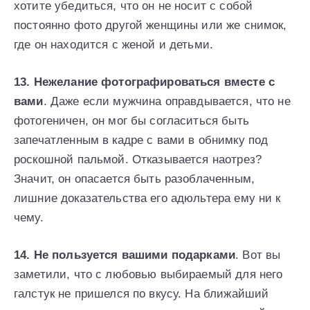
хотите убедиться, что он не носит с собой
постоянно фото другой женщины или же снимок,
где он находится с женой и детьми.
13. Нежелание фотографироваться вместе с
вами
. Даже если мужчина оправдывается, что не
фотогеничен, он мог бы согласиться быть
запечатленным в кадре с вами в обнимку под
роскошной пальмой. Отказывается наотрез?
Значит, он опасается быть разоблаченным,
лишние доказательства его адюльтера ему ни к
чему.
14. Не пользуется вашими подарками
. Вот вы
заметили, что с любовью выбираемый для него
галстук не пришелся по вкусу. На ближайший