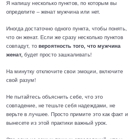
Я напишу несколько пунктов, по которым вы
определите – женат мужчина или нет.
Иногда достаточно одного пункта, чтобы понять,
что он женат. Если же сразу несколько пунктов
совпадут, то
вероятность того, что мужчина
женат,
будет просто зашкаливать!
На минутку отключите свои эмоции, включите
свой разум!
Не пытайтесь объяснить себе, что это
совпадение, не тешьте себя надеждами, не
верьте в лучшее. Просто примите это как факт и
вынесете из этой практики важный урок.