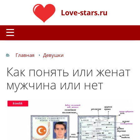
Love-stars.ru
Главная
Девушки
Как понять или женат
мужчина или нет