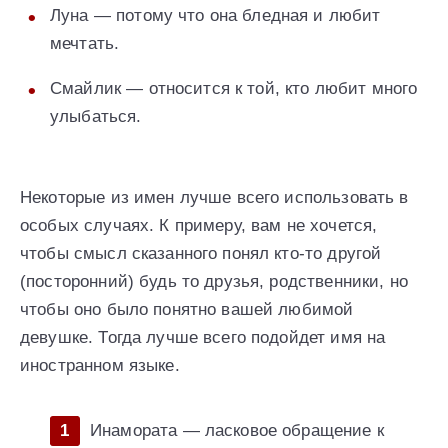
Луна — потому что она бледная и любит
мечтать.
Смайлик — относится к той, кто любит много
улыбаться.
Некоторые из имен лучше всего использовать в
особых случаях. К примеру, вам не хочется,
чтобы смысл сказанного понял кто-то другой
(посторонний) будь то друзья, родственники, но
чтобы оно было понятно вашей любимой
девушке. Тогда лучше всего подойдет имя на
иностранном языке.
Инамората — ласковое обращение к