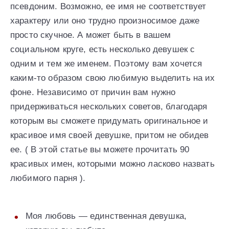
псевдоним. Возможно, ее имя не соответствует
характеру или оно трудно произносимое даже
просто скучное. А может быть в вашем
социальном круге, есть несколько девушек с
одним и тем же именем. Поэтому вам хочется
каким-то образом свою любимую выделить на их
фоне. Независимо от причин вам нужно
придерживаться нескольких советов, благодаря
которым вы сможете придумать оригинальное и
красивое имя своей девушке, притом не обидев
ее. ( В этой статье вы можете прочитать 90
красивых имен, которыми можно ласково назвать
любимого парня ).
Моя любовь — единственная девушка,