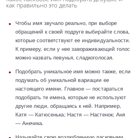
как правильно это делать
Чтобы имя звучало реально, при выборе
обращений к своей подруге выбирайте слова,
которые соответствуют ее индивидуальности.
К примеру, если у нее завораживающий голос
можно назвать певунья, сладкоголосая.
Подобрать уникальное имя можно также, если
подумать об уникальной вариации ее
настоящего имени. Главное — постараться
подобрать те имена, которые не используют
другие люди, обращаясь к ней. Например,
Катя — Катюсенька; Настя — Настенок; Аня
— Анечика.
Называйте свою возлюбленную ласковыми