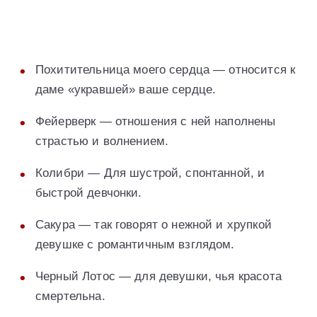
Похитительница моего сердца — относится к
даме «укравшей» ваше сердце.
Фейерверк — отношения с ней наполнены
страстью и волнением.
Колибри — Для шустрой, спонтанной, и
быстрой девчонки.
Сакура — так говорят о нежной и хрупкой
девушке с романтичным взглядом.
Черный Лотос — для девушки, чья красота
смертельна.