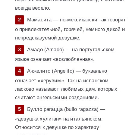
всегда весело.
Мамасита — по-мексикански так говорят
о привлекательной, горячей, немного дикой и
непредсказуемой девушке.
Амадо (Amado) — на португальском
языке означает «возлюбленная».
Анжелито (Angelito) — буквально
означает «херувим». Так на испанском
ласково называют любимых дам, которых
считают ангельскими созданиями.
Булло рагацца (bullo ragazza) —
«девушка хулиган» на итальянском.
Относится к девушке по характеру