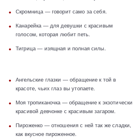
Скромница — говорит само за себя.
Канарейка — для девушки с красивым
голосом, которая любит петь.
Тигрица — изящная и полная силы.
Ангельские глазки — обращение к той в
красоте, чьих глаз вы утопаете.
Моя тропиканочка — обращение к экзотически
красивой девчонке с красивым загаром.
Пироженко — отношения с ней так же сладки,
как вкусное пироженное.