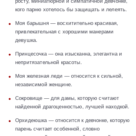
росту, миниатюрной и симпатичной девчонке,
кого парню хотелось бы защищать и лелеять.
Моя барышня — восхитительно красивая,
привлекательная с хорошими манерами
девушка.
Принцесочка — она изысканна, элегантна и
непритязательной красоты.
Моя железная леди — относится к сильной,
независимой женщине.
Сокровище — для дамы, которую считают
найденной драгоценностью, лучшей находкой.
Орхидеюшка — относится к девчонке, которую
парень считает особенной, словно