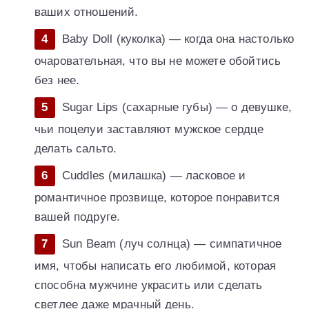
ваших отношений.
Baby Doll (куколка) — когда она настолько
очаровательная, что вы не можете обойтись
без нее.
Sugar Lips (сахарные губы) — о девушке,
чьи поцелуи заставляют мужское сердце
делать сальто.
Cuddles (милашка) — ласковое и
романтичное прозвище, которое понравится
вашей подруге.
Sun Beam (луч солнца) — симпатичное
имя, чтобы написать его любимой, которая
способна мужчине украсить или сделать
светлее даже мрачный день.