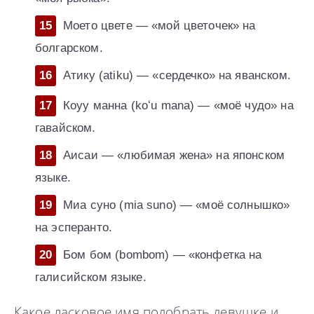
Моето цвете — «мой цветочек» на
болгарском.
Атику (atiku) — «сердечко» на яванском.
Коуу манна (koʻu mana) — «моё чудо» на
гавайском.
Аисаи — «любимая жена» на японском
языке.
Миа суно (mia suno) — «моё солнышко»
на эсперанто.
Бом бом (bombom) — «конфетка на
галисийском языке.
Какое ласковое имя подобрать девушке и