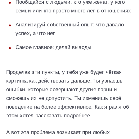
Пообщайся с людьми, кто уже женат, у кого
семьи или кто просто много лет в отношениях
Анализируй собственный опыт: что давало
успех, а что нет
Самое главное: делай выводы
Проделав эти пункты, у тебя уже будет чёткая
картинка как действовать дальше. Ты узнаешь
ошибки, которые совершают другие парни и
сможешь их не допустить. Ты изменишь своё
поведение на более эффективное. Как я раз я об
этом хотел рассказать подробнее…
А вот эта проблема возникает при любых