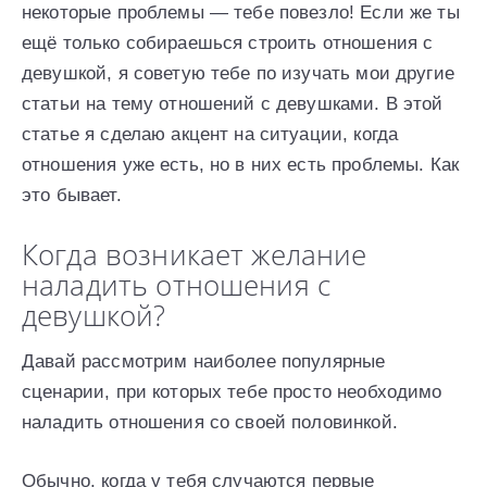
некоторые проблемы — тебе повезло! Если же ты
ещё только собираешься строить отношения с
девушкой, я советую тебе по изучать мои другие
статьи на тему отношений с девушками. В этой
статье я сделаю акцент на ситуации, когда
отношения уже есть, но в них есть проблемы. Как
это бывает.
Когда возникает желание
наладить отношения с
девушкой?
Давай рассмотрим наиболее популярные
сценарии, при которых тебе просто необходимо
наладить отношения со своей половинкой.
Обычно, когда у тебя случаются первые