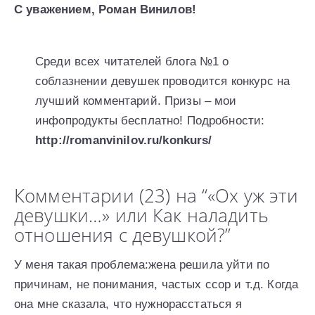
С уважением, Роман Винилов!
Среди всех читателей блога №1 о
соблазнении девушек проводится конкурс на
лучший комментарий. Призы – мои
инфопродукты бесплатно! Подробности:
http://romanvinilov.ru/konkurs/
Комментарии (23) на “«Ох уж эти
девушки…» или Как наладить
отношения с девушкой?”
У меня такая проблема:жена решила уйти по
причинам, не понимания, частых ссор и т.д. Когда
она мне сказала, что нужнорасстаться я