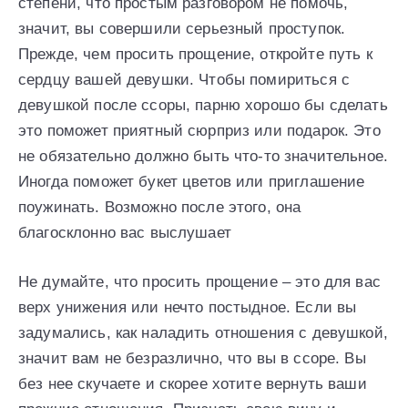
степени, что простым разговором не помочь,
значит, вы совершили серьезный проступок.
Прежде, чем просить прощение, откройте путь к
сердцу вашей девушки. Чтобы помириться с
девушкой после ссоры, парню хорошо бы сделать
это поможет приятный сюрприз или подарок. Это
не обязательно должно быть что-то значительное.
Иногда поможет букет цветов или приглашение
поужинать. Возможно после этого, она
благосклонно вас выслушает
Не думайте, что просить прощение – это для вас
верх унижения или нечто постыдное. Если вы
задумались, как наладить отношения с девушкой,
значит вам не безразлично, что вы в ссоре. Вы
без нее скучаете и скорее хотите вернуть ваши