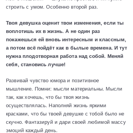
строить с умом. Особенно второй раз.
Твоя девушка оценит твои изменения, если ты
воплотишь их в жизнь. А не один раз
покажешься ей вновь интересным и классным,
а потом всё пойдёт как в былые времена. И тут
нужна плодотворная работа над собой. Меняй
себя, становись лучше!
Развивай чувство юмора и позитивное
мышление. Помни: мысли материальны. Мысли
так, как хочешь, что бы твоя жизнь
осуществлялась. Наполняй жизнь яркими
красками, что бы твоей девушке с тобой было не
скучно. Фантазируй и дари своей любимой массу
эмоций каждый день.