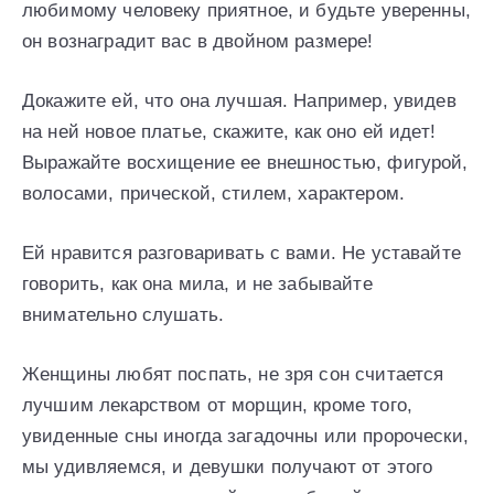
любимому человеку приятное, и будьте уверенны,
он вознаградит вас в двойном размере!
Докажите ей, что она лучшая. Например, увидев
на ней новое платье, скажите, как оно ей идет!
Выражайте восхищение ее внешностью, фигурой,
волосами, прической, стилем, характером.
Ей нравится разговаривать с вами. Не уставайте
говорить, как она мила, и не забывайте
внимательно слушать.
Женщины любят поспать, не зря сон считается
лучшим лекарством от морщин, кроме того,
увиденные сны иногда загадочны или пророчески,
мы удивляемся, и девушки получают от этого