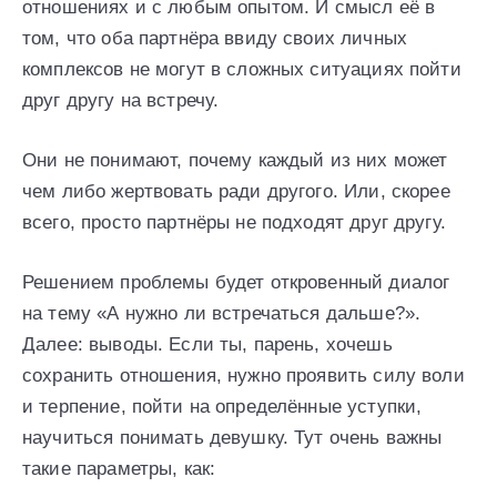
отношениях и с любым опытом. И смысл её в
том, что оба партнёра ввиду своих личных
комплексов не могут в сложных ситуациях пойти
друг другу на встречу.
Они не понимают, почему каждый из них может
чем либо жертвовать ради другого. Или, скорее
всего, просто партнёры не подходят друг другу.
Решением проблемы будет откровенный диалог
на тему «А нужно ли встречаться дальше?».
Далее: выводы. Если ты, парень, хочешь
сохранить отношения, нужно проявить силу воли
и терпение, пойти на определённые уступки,
научиться понимать девушку. Тут очень важны
такие параметры, как: