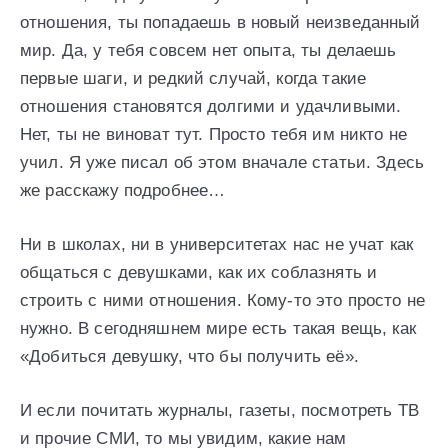
отношения, ты попадаешь в новый неизведанный
мир. Да, у тебя совсем нет опыта, ты делаешь
первые шаги, и редкий случай, когда такие
отношения становятся долгими и удачливыми.
Нет, ты не виноват тут. Просто тебя им никто не
учил. Я уже писал об этом вначале статьи. Здесь
же расскажу подробнее…
Ни в школах, ни в университетах нас не учат как
общаться с девушками, как их соблазнять и
строить с ними отношения. Кому-то это просто не
нужно. В сегодняшнем мире есть такая вещь, как
«Добиться девушку, что бы получить её».
И если почитать журналы, газеты, посмотреть ТВ
и прочие СМИ, то мы увидим, какие нам