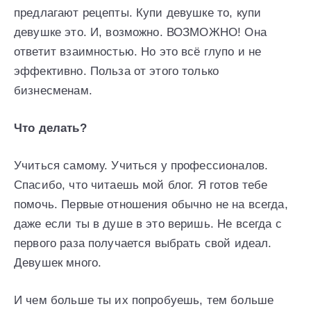
предлагают рецепты. Купи девушке то, купи
девушке это. И, возможно. ВОЗМОЖНО! Она
ответит взаимностью. Но это всё глупо и не
эффективно. Польза от этого только
бизнесменам.
Что делать?
Учиться самому. Учиться у профессионалов.
Спасибо, что читаешь мой блог. Я готов тебе
помочь. Первые отношения обычно не на всегда,
даже если ты в душе в это веришь. Не всегда с
первого раза получается выбрать свой идеал.
Девушек много.
И чем больше ты их попробуешь, тем больше