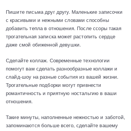
Пишите письма друг другу. Маленькие записочки
с красивыми и нежными словами способны
добавить тепла в отношения. После ссоры такая
трогательная записка может растопить сердце
даже смой обиженной девушки.
Сделайте коллаж. Современные технологии
помогут вам сделать разнообразные коллажи и
слайд-шоу на разные события из вашей жизни.
Трогательные подборки могут привнести
романтичность и приятную ностальгию в ваши
отношения.
Такие минуты, наполненные нежностью и заботой,
запоминаются больше всего, сделайте вашему