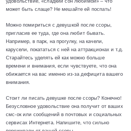
удовольствие, «сладкий сон любимой» – что
может быть слаще? Не мешайте ей поспать!
Можно помириться с девушкой после ссоры,
пригласив ее туда, где она любит бывать.
Например, в парк, на прогулку, на качели,
карусели, покататься с ней на аттракционах и т.д.
Старайтесь уделять ей как можно больше
времени и внимания, если чувствуете, что она
обижается на вас именно из-за дефицита вашего
внимания.
Стоит ли писать девушке после ссоры? Конечно!
Безусловное удовольствие она получит от ваших
смс-ок или сообщений в почтовых и социальных
сервисах Интернета. Напишите, что сильно
переживали от вашей ссоры.