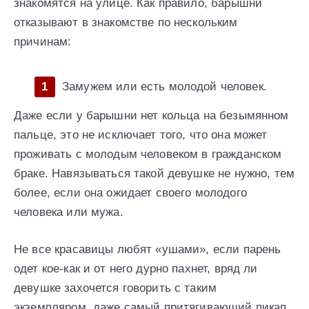
знакомятся на улице. Как правило, барышни
отказывают в знакомстве по нескольким
причинам:
Замужем или есть молодой человек.
Даже если у барышни нет кольца на безымянном
пальце, это не исключает того, что она может
проживать с молодым человеком в гражданском
браке. Навязываться такой девушке не нужно, тем
более, если она ожидает своего молодого
человека или мужа.
Не все красавицы любят «ушами», если парень
одет кое-как и от него дурно пахнет, вряд ли
девушке захочется говорить с таким
экземпляром, даже самый притягивающий пикап