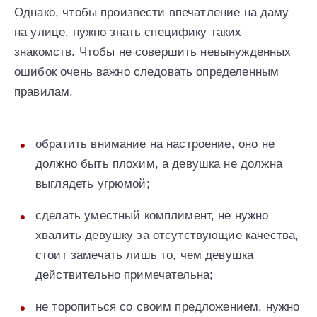
Однако, чтобы произвести впечатление на даму
на улице, нужно знать специфику таких
знакомств. Чтобы не совершить невынужденных
ошибок очень важно следовать определенным
правилам.
обратить внимание на настроение, оно не
должно быть плохим, а девушка не должна
выглядеть угрюмой;
сделать уместный комплимент, не нужно
хвалить девушку за отсутствующие качества,
стоит замечать лишь то, чем девушка
действительно примечательна;
не торопиться со своим предложением, нужно