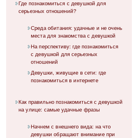
Где познакомиться с девушкой для
серьезных отношений?
Среда обитания: удачные и не очень
места для знакомства с девушкой
На перспективу: где познакомиться
с девушкой для серьезных
отношений
Девушки, живущие в сети: где
познакомиться в интернете
Как правильно познакомиться с девушкой
на улице: самые удачные фразы
Начнем с внешнего вида: на что
девушки обращают внимание при