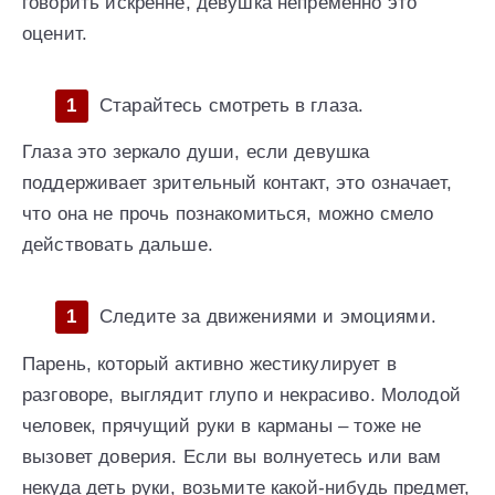
говорить искренне, девушка непременно это
оценит.
Старайтесь смотреть в глаза.
Глаза это зеркало души, если девушка
поддерживает зрительный контакт, это означает,
что она не прочь познакомиться, можно смело
действовать дальше.
Следите за движениями и эмоциями.
Парень, который активно жестикулирует в
разговоре, выглядит глупо и некрасиво. Молодой
человек, прячущий руки в карманы – тоже не
вызовет доверия. Если вы волнуетесь или вам
некуда деть руки, возьмите какой-нибудь предмет,