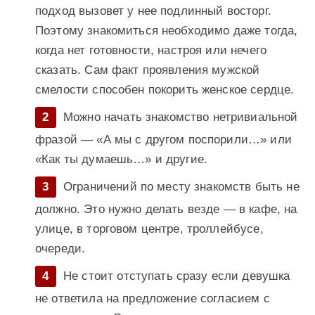
подход вызовет у нее подлинный восторг.
Поэтому знакомиться необходимо даже тогда,
когда нет готовности, настроя или нечего
сказать. Сам факт проявления мужской
смелости способен покорить женское сердце.
Можно начать знакомство нетривиальной
фразой — «А мы с другом поспорили…» или
«Как ты думаешь…» и другие.
Ограничений по месту знакомств быть не
должно. Это нужно делать везде — в кафе, на
улице, в торговом центре, троллейбусе,
очереди.
Не стоит отступать сразу если девушка
не ответила на предложение согласием с