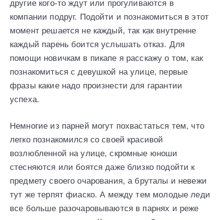
другие кого-то ждут или прогуливаются в
компании подруг. Подойти и познакомиться в этот
момент решается не каждый, так как внутренне
каждый парень боится услышать отказ. Для
помощи новичкам в пикапе я расскажу о том, как
познакомиться с девушкой на улице, первые
фразы какие надо произнести для гарантии
успеха.
Немногие из парней могут похвастаться тем, что
легко познакомился со своей красивой
возлюбленной на улице, скромные юноши
стесняются или боятся даже близко подойти к
предмету своего очарования, а бруталы и невежи
тут же терпят фиаско. А между тем молодые леди
все больше разочаровываются в парнях и реже