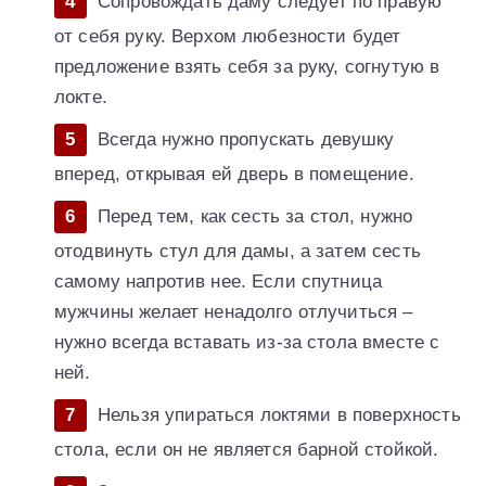
Сопровождать даму следует по правую
от себя руку. Верхом любезности будет
предложение взять себя за руку, согнутую в
локте.
Всегда нужно пропускать девушку
вперед, открывая ей дверь в помещение.
Перед тем, как сесть за стол, нужно
отодвинуть стул для дамы, а затем сесть
самому напротив нее. Если спутница
мужчины желает ненадолго отлучиться –
нужно всегда вставать из-за стола вместе с
ней.
Нельзя упираться локтями в поверхность
стола, если он не является барной стойкой.