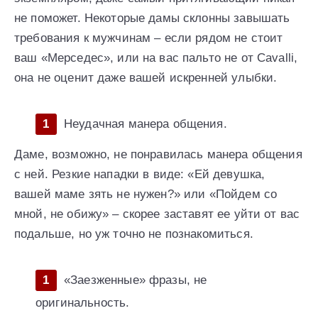
не поможет. Некоторые дамы склонны завышать
требования к мужчинам – если рядом не стоит
ваш «Мерседес», или на вас пальто не от Cavalli,
она не оценит даже вашей искренней улыбки.
Неудачная манера общения.
Даме, возможно, не понравилась манера общения
с ней. Резкие нападки в виде: «Ей девушка,
вашей маме зять не нужен?» или «Пойдем со
мной, не обижу» – скорее заставят ее уйти от вас
подальше, но уж точно не познакомиться.
«Заезженные» фразы, не
оригинальность.