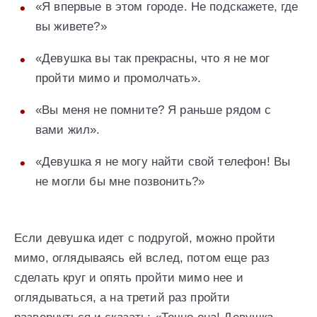
«Я впервые в этом городе. Не подскажете, где
вы живете?»
«Девушка вы так прекрасны, что я не мог
пройти мимо и промолчать».
«Вы меня не помните? Я раньше рядом с
вами жил».
«Девушка я не могу найти свой телефон! Вы
не могли бы мне позвонить?»
Если девушка идет с подругой, можно пройти
мимо, оглядываясь ей вслед, потом еще раз
сделать круг и опять пройти мимо нее и
оглядываться, а на третий раз пройти