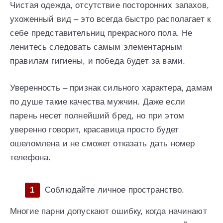
Чистая одежда, отсутствие посторонних запахов,
ухоженный вид – это всегда быстро располагает к
себе представительниц прекрасного пола. Не
ленитесь следовать самым элементарным
правилам гигиены, и победа будет за вами.
Уверенность – признак сильного характера, дамам
по душе такие качества мужчин. Даже если
парень несет полнейший бред, но при этом
уверенно говорит, красавица просто будет
ошеломлена и не сможет отказать дать номер
телефона.
Соблюдайте личное пространство.
Многие парни допускают ошибку, когда начинают