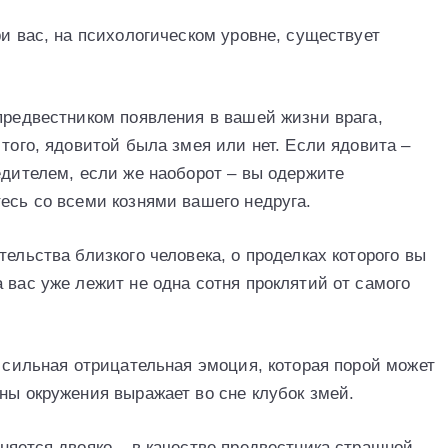
ри вас, на психологическом уровне, существует
предвестником появления в вашей жизни врага,
 того, ядовитой была змея или нет. Если ядовита –
едителем, если же наоборот – вы одержите
есь со всеми кознями вашего недруга.
тельства близкого человека, о проделках которого вы
 вас уже лежит не одна сотня проклятий от самого
ь сильная отрицательная эмоция, которая порой может
ны окружения выражает во сне клубок змей.
няется двояко – в качестве предвестника страшной