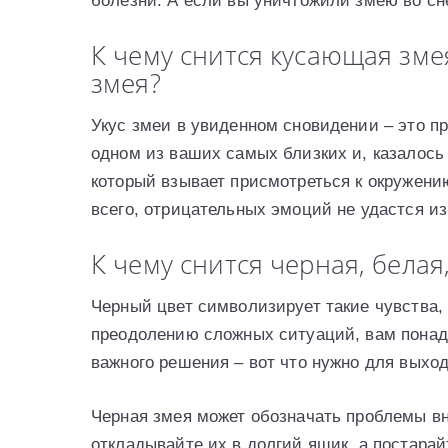
болезни. А если вы уничтожили змею во сн
К чему снится кусающая змея
змея?
Укус змеи в увиденном сновидении – это п
одном из ваших самых близких и, казалось
который взывает присмотреться к окружению
всего, отрицательных эмоций не удастся и
К чему снится черная, белая
Черный цвет символизирует такие чувства, к
преодолению сложных ситуаций, вам понад
важного решения – вот что нужно для выхо
Черная змея может обозначать проблемы вн
откладывайте их в долгий ящик, а постарай