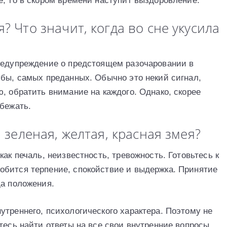
е, то в скором времени наступит выздоровление.
? Что значит, когда во сне укусила
редупреждение о предстоящем разочаровании в
 бы, самых преданных. Обычно это некий сигнал,
, обратить внимание на каждого. Однако, скорее
збежать.
, зеленая, желтая, красная змея?
ак печаль, неизвестность, тревожность. Готовьтесь к
обится терпение, спокойствие и выдержка. Принятие
да положения.
утреннего, психологического характера. Поэтому не
тесь найти ответы на все свои внутренние вопросы,