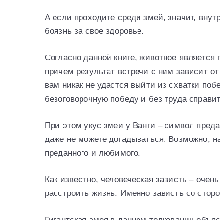
А если проходите среди змей, значит, внут
боязнь за свое здоровье.
Согласно данной книге, животное является 
причем результат встречи с ним зависит от
вам никак не удастся выйти из схватки поб
безоговорочную победу и без труда справит
При этом укус змеи у Ванги – символ преда
даже не можете догадываться. Возможно, на
преданного и любимого.
Как известно, человеческая зависть – очен
расстроить жизнь. Именно зависть со сторо
Гигантская змея в данном толковании объяс