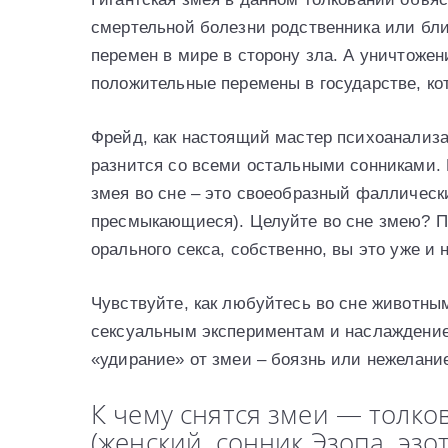
смертельной болезни родственника или бл
перемен в мире в сторону зла. А уничтожени
положительные перемены в государстве, кот
Фрейд, как настоящий мастер психоанализа,
разнится со всеми остальными сонниками. 
змея во сне – это своеобразный фаллически
пресмыкающиеся). Целуйте во сне змею? П
орального секса, собственно, вы это уже и
Чувствуйте, как любуйтесь во сне животны
сексуальным экспериментам и наслаждение
«удирание» от змеи – боязнь или нежелани
К чему снятся змеи — толко
(женский, сонник Эзопа, эзо