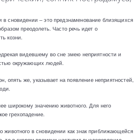
и в сновидении – это предзнаменование близящихся
образом преодолеть. Часто речь идет о
ть козни.
едрекая видевшему во сне змею неприятности и
остью окружающих людей.
он, опять же, указывает на появление неприятностей,
юди.
лее широкому значению животного. Для него
ое грехопадение.
о животного в сновидении как знак приближающейся